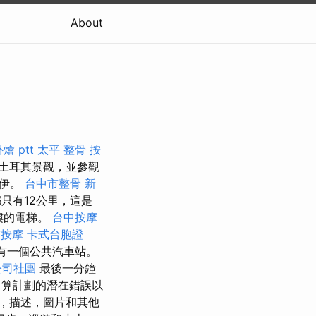
About
燴 ptt
太平 整骨
按
土耳其景觀，並參觀
洛伊。
台中市整骨
新
只有12公里，這是
層樓的電梯。
台中按摩
市按摩
卡式台胞證
有一個公共汽車站。
公司社團
最後一分鐘
計算計劃的潛在錯誤以
，描述，圖片和其他