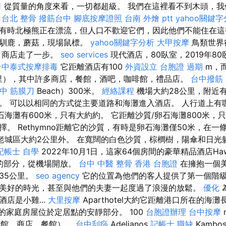
司
從質量的角度來看，一切都超級。 我們在這裡看不到木頭，我
。
台北 整骨
撥筋台中
腳底按摩證照
台南 外燴 ptt
yahoo關鍵
有時北極熊正在漂流，但人口不歡迎它們，因此他們不能住在
到馴鹿，蘑菇，現場鼠標。
yahoo關鍵字分析
大甲按摩
鳥類世界
，商店走了一步。
seo services
現代酒店，80臥室，2019年8
台中泰式按摩排毒
它距離酒店有100
外資設立
台胞證 過期
m，而
里），其中許多商店，餐館，酒吧，咖啡館，禮品店。
台中撥筋
中 筋膜刀
Beach）300米。
經絡課程
機場大約28公里，附近
。 可以以相同的方式從主要道路和海灘進入酒店。 人行道上有
石海灘有600米，只有大約約。 它距離沙質/卵石海灘800米，
。 Rethymno距離它的沙質，有時是卵石海灘僅50米，在一
lence老城區大約2公里外。 在寬闊的白色沙質，棕櫚樹，陽傘和日光
記帳士 自學
2022年10月1日，這家64個房間的豪華精品酒店Ha
靜的部分，從機場開放。
台中 中醫 整骨
香港 台胞證
在擁抱一個美
35公里。
seo agency
它的位置為他們的客人提供了第一個階
美好的時光，甚至與他們的夫妻一起度過了浪漫的放鬆。
優化
店是小雞...
大里按摩
Aparthotel大約它距離港口所在的海灘
的家庭房屋位於定居點的安靜部分。 100
台胞證辦理
台中按摩
啡館，商店，餐館）。
台中刮痧
Adelianos
記帳士 職缺
Kamb