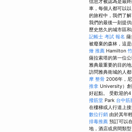
信息才被認為是最
車，每個人都可以以
的旅程中，我們了解了
我們的最後一刻提供
歷史悠久的城市區和經
記帳士 考試 報名
薩拉
被廢棄的森林，這
燴 推薦
Hamilton
竹
薩拉索塔的第一位公
雅典最重要的目的
訪問雅典衛城的人都
摩
整骨
2006年，尼
推拿
Universi
好起點。 受歡迎的4 -S
撥筋堂
Park
台中筋
在樓梯或人行道上接
數位行銷
由於其年輕
排毒推薦
預訂可以在
地，酒店或房間類型