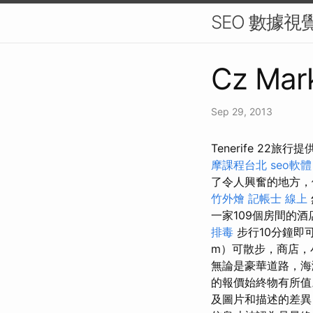
SEO 數據視
Cz Mark
Sep 29, 2013
Tenerife 22旅
摩課程台北
seo軟體
了令人興奮的地方，
竹外燴
記帳士 線上
一家109個房間的酒店，
排毒
步行10分鐘即
m）可散步，商店，
無論是豪華道路，海
的報價始終物有所
及圖片和描述的差