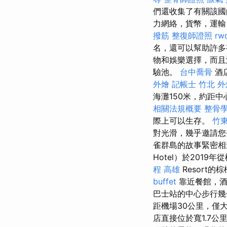
們還收集了有關該
力網絡，貨幣，運輸
撥筋
整復師證照
rw
名，還可以幫助許多
物和娛樂選擇，而
驗池。
台中喬骨
酒店
外燴
記帳士
竹北 外
海灘150米，約距
相關法規概要
整骨
際上可以生存。
竹
對光滑，幾乎邀請
雀群島的故事緊密相
Hotel）於201
程 高雄
Resort的
buffet
靠近餐館，酒
巴士站的中心步行幾分
距機場30公里，僅
店直接位於寬1.7