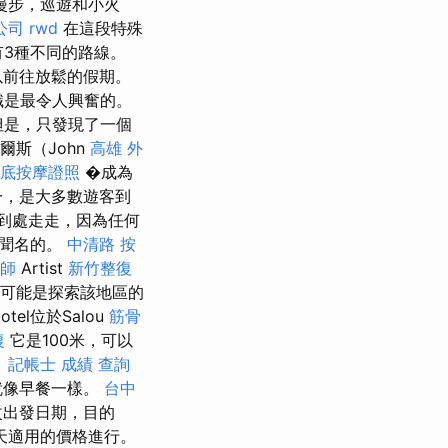
漫步，巡遊和小火
o公司
rwd
在這段特殊
有3種不同的路線。
以前往放鬆的假期。
織是最令人興奮的。
是，只發現了一個
爾斯（John
高雄 外
底按摩證照
�成為
一，是大多數遊客到
到處走走，因為任何
而聞名的。
中清路 按
名師
Artist
新竹整復
，它可能是探索該地區的
otel位於Salou
筋骨
復
它是100米，可以
。
記帳士 成績 查詢
就像早餐一樣。
台中
改出發日期，目的
天適用的價格進行。