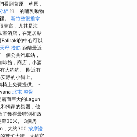
們看到苔原，草原，
字分析
唯一的哺乳動物
這裡。
新竹整復推拿
很豐富，尤其是海
0臥室酒店，在定居點
Faliraki的中心可以
天母 撥筋
距離最近
有一個公共汽車站，
咖啡館，商店，小酒
只有大約約。 附近有
條安靜的小街上。
躺椅上免費提供。 -
wana
北屯 整骨
麗而巨大的Lagun
級和獨家的氛圍，他
為了獲得最特別和放
長廊30米。 3個房
m，大約300
按摩證
os的繁忙大街，大約它