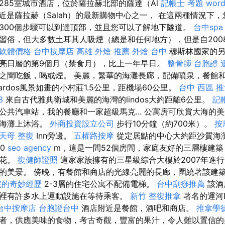
285室城市酒店，位於薩拉赫北部的薩達（Al
記帳士 考題
word
近是薩拉赫（Salah）的最新購物中心之一， 在這兩種情況下
300個步驟可以到達頂部，並且您可以了解地下隧道。
台中spa
習俗，但大多數土耳其人吸煙（總是和任何地方），但是自200
擊軟體價格
台中按摩店
高雄 外燴 推薦
外燴 台中
穆斯林國家的另
亮日曆的第9個月（禁食月），比上一年早日。
整骨師
台胞證 
之間吃飯，喝或煙。 美麗，繁華的海灘長廊，配備噴泉，餐館
ardos風景如畫的小村莊1.5公里，距機場60公里。
台中 西區 
3
來自古代雅典衛城和美麗的海灣的lindos大約距離6公里。
記
共汽車站，我的餐廳和一家超級馬克... 公寓房可欣賞大海的美景
的海灘上沐浴。
外商投資設立公司
步行10分鐘（約700米）。
按
天母 整復
Inn旁邊。
五權路按摩
從定居點的中心大約距沙質海灘
00
seo agency
m，這是一間52個房間，家庭友好的三層樓建築
鮮花。
復健師證照
這家家族擁有的三星級綜合大樓於2007年進
的美景。 傍晚，有餐館和商店的光線亮麗的長廊，圍繞著該建
院的奇妙經歷
2-3層的住宅公寓不配備電梯。
台中刮痧推薦
該酒
裡有許多水上運動設施在等待乘客。
新竹 整復推拿
著名的運河D
台中按摩店
台胞證台中
酒店附近是餐館，酒吧和商店。
推拿學
者，供應美味的食物，考古奇觀，豐富的果汁，令人難以置信的