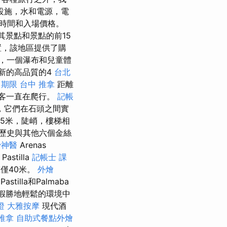
設施，水和電源，電
時間和入場價格。
耳其景點和景點的前15
置，該地區提供了購
，一個瀑布和兒童體
新的高品質的4
台北
 期限
台中 推拿
距離
遊客一直在爬行。
記帳
，它們在石頭之間實
15米，陡峭，樓梯相
歷史與其他六個金絲
骨神醫
Arenas
Pastilla
記帳士 課
灘僅40米。
外燴
Pastilla和Palmaba
a度假勝地輕鬆的環境中
證
大雅按摩
現代酒
推拿
自助式餐點外燴