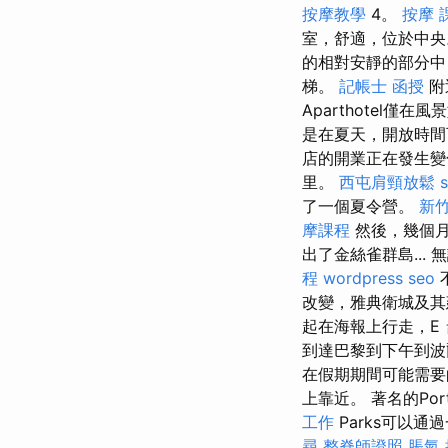
按摩教學
4。
按摩 
室，舒適，位於中
的相對安靜的部分中
梯。
記帳士 函授
附
Aparthotel僅
是在夏天，開放時
店的開業正在發生
里。
西屯肩頸放鬆
了一個夏令營。
新
摩課程
然後，幾個月
出了金絲雀群島..
程
wordpress seo
改變，雅典衛城及其
起在海報上行走，E
到達巴黎到下午到波
在假期期間可能需要的
上靠近。 著名的Portave
工作
Parks可以
尋
整脊師證照
脹氣