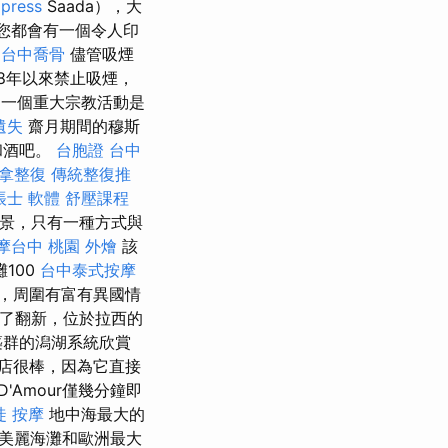
press
Saada），大
，您都會有一個令人印
台中喬骨
儘管吸煙
8年以來禁止吸煙，
一個重大宗教活動是
遺失
齋月期間的穆斯
和酒吧。
台胞證
台中
推拿整復
傳統整復推
帳士 軟體
舒壓課程
，只​​有一種方式與
摩台中
桃園 外燴
該
100
台中泰式按摩
，周圍有富有異國情
行了翻新，位於拉西的
築群的潟湖系統欣賞
店很棒，因為它直接
'Amour僅幾分鐘即
徒
按摩
地中海最大的
美麗海灘和歐洲最大