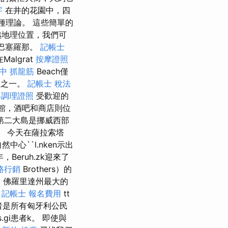
字
在井的花園中，四
種理論。 這些簡單的
越地理位置，我們可
達巴塞羅那。
記帳士
Malgrat
按摩證照
中 抓龍筋
Beach僅
人之一。
記帳士 稅法
絡調理證照
受歡迎的
而餐館，酒吧和商店則位
第二大島是挪威西部
。 今天在薩拉索塔
中心``l.nken示出
年，Beruh.zk迎來了
路行銷
Brothers）的
今，佛羅里達州最大的
k
記帳士 報名費用
tt
i患者是所有匈牙利公民
ss.gi患者k。 即使與