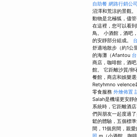
自助餐
網路行銷公
沼澤和荒涼的景觀
動物是北極狐，儘管
在這裡，您可以看
鳥。 小酒館，酒吧
的安靜部分組成。
舒適地散步（約1公
的海灘（Afantou
台
商店，咖啡館，酒吧
館。 它距離沙質/卵
餐館，商店和娛樂選擇
Retyhmno ve
零食服務
外燴佈置
Salah是機場更安
系統時，它距離酒店
們與朋友一起度過了
鬆的體驗，五個標準酒
間，11個房間，親愛
照
m（小酒館，咖