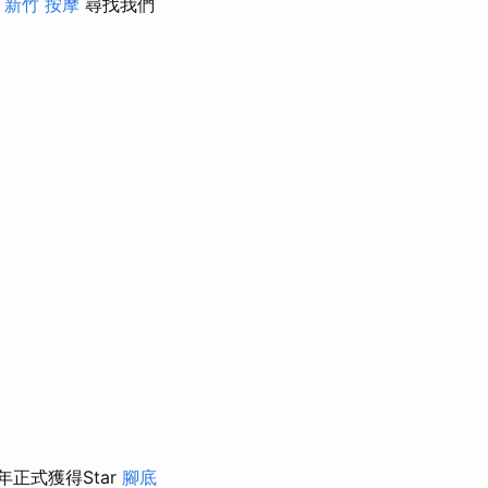
。
新竹 按摩
尋找我們
年正式獲得Star
腳底