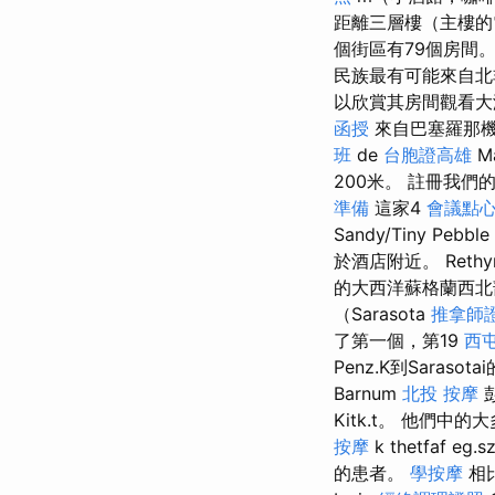
距離三層樓（主樓的
個街區有79個房間
民族最有可能來自北
以欣賞其房間觀看大
函授
來自巴塞羅那機
班
de
台胞證高雄
M
200米。 註冊我
準備
這家4
會議點
Sandy/Tiny Pebble
於酒店附近。 Ret
的大西洋蘇格蘭西
（Sarasota
推拿師
了第一個，第19
西
Penz.K到Sarasot
Barnum
北投 按摩
彭
Kitk.t。 他們
按摩
k thetfaf eg.s
的患者。
學按摩
相