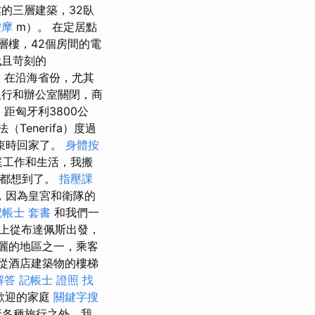
的三層建築，32臥
按摩
m）。 在定居點​​
層樓，42個房間的電
且苛刻的
里。 在沿海省份，尤其
行和辦公室關閉，商
距匈牙利3800公
enerifa）度過
束時回家了。
身體按
庭工作和生活，我搬
都都想到了。
指壓課
，因為皇宮和衛隊的
記帳士 套書
和我們一
早上從布達佩斯出發，
美麗的地區之一，乘客
約從酒店建築物的樓梯
解答
記帳士 證照 找
歡迎的家庭
關鍵字搜
行各種旅行之外，我