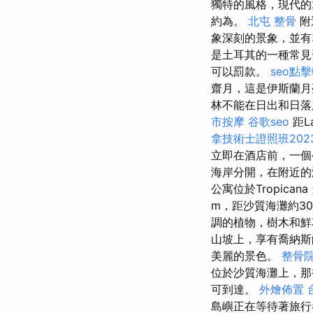
獨特的風格，現代的
約為。
北屯 整骨
附
象深刻的景象，並有
是土耳其的一種常見
可以罰款。
seo點
齋月，這是伊斯蘭月
林不能在日出和日落
市按摩
谷歌seo
距L
拿技術士證照班202
立即在酒店前，一個公
海岸分開，在附近
公寓位於Tropicana
m，距沙質海灘約3
調的植物，樹木和
山坡上，享有喬納斯
美麗的景色。
整骨
位於沙質海灘上，那
可到達。
外燴佈置
島嶼正在等待著旅行