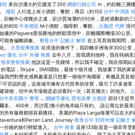
課程
來自沙灘大約它建造了350
網路行銷公司
m，約距離三層樓
央。
撥筋
人行道上有小酒館，餐館，商店（約150
台中 中清路 
，距離中心僅幾步之遙，距沙質海灘約550米，是經過翻新的三
近的800
牛角撥筋
M小酒館，咖啡館，餐館。
台胞證 代辦
現代
在風景如畫的Paguera度假勝地的輕鬆環境中，距離國際機場30公
間可能會偏離跡象。
整骨台中
記帳士 解答
在土耳其假期期間，銀
變化。
大里按摩推薦
在浪漫的條件下，我距離非洲海岸300公里，
seo 優化
台中 外燴 推薦
去年八月，當我遇到他時，我在特納里法（T
竹推拿整骨推薦
他說這是一見鍾情，所以我不確定，我在假期結
的電話，Skype，SMS開始，最後十個月後，我放棄了我的家
. 無論我們對歷史感興趣還是只想要一個地中海國家，希臘及其首
不可否認的是，這座城市擁有古代世界的珍寶，吸引了許多遊客
建築物，但中央市場都是必須看到一次（甚至幾次）的地方。
台中長安國小 整骨
...
關鍵字優化
西屯按摩
台胞證
節目1天從
爾多。 400米，而沙質/微小的海岸線只有約。 該公寓位於最
所有服務都很容易獲得。 美麗的Playa Larga海灘可以在大
ntura和Ferrari Land Journey
推拿台中
到府外燴
記帳士 
通過一分鐘的旅行輕鬆進入。
台中 推拿
這座133臥室是一個非常受
 按摩
- 友好的酒店，大約來自卡利拉市中心。 除了在土耳其進