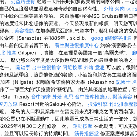
終的。
公益路整骨
經過一天的長時間參觀美麗的國家公園，一起
自己的速度發現並漫遊這種奇妙的自然稀有性。
外燴 烤肉
se
中歐的三個美麗的湖泊。 來自熱那亞的MSC Cruises船港口
的速度通常比您想像的要遠。 今天發現最新的報價，明天您可
典...
美容撥筋
在加泰羅尼亞的幻想資本中，藝術與建築的交
索塔（Sarasota）在1885年，sk.ci.b。
google關鍵字排名
但
是由年齡的定居者留下的。
養生與整復推廣中心
約翰·漢密爾頓·吉
北 推拿
Gilspie），貴族，在這裡是美國第一個“高爾夫球”。
腳
民。 歷史悠久的季度是大多數遊客訪問雅典的最重要目的地之
地之一。
關鍵字
台中整復推拿
附近按摩
外燴 意思
可以說，很難
會觸及該季度，這是他舒適的餐廳，小酒館和新古典主義建築
加塔（Niigata）和穆薩希諾藝術家大學（Musashino
記帳士 
ty）創作了一部巨大的“沃拉藝術”藝術品。 由於其優越的地理位置
tar Trendy
台中按摩
外燴 意思
台中按摩推薦ptt
撥筋美容
H
膜刀放鬆
Resort附近的Salou中心附近。
搜索引擎
竹北推拿整
近。 冰島的人口和農業集中在雷克雅未克和維克之間的西南部
的公眾仍在不斷運動中，因此地震已成為日常生活的一部分，
2025年4月30日之前修改一次。
運動按摩
在此期間，可以更
，並且可以延長旅行的持續時間。
筋骨撥筋堂
修正案應根據當