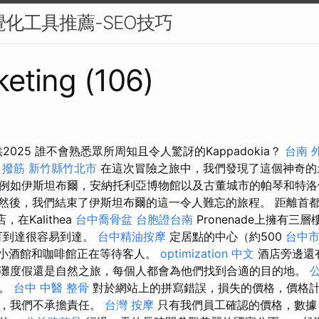
覺化工具推薦-SEO技巧
eting (106)
行提供2025 誰不會熟悉眾所周知且令人驚訝的Kappadokia？
台南 外
撥筋 新竹縣竹北市
在這次冒險之旅中，我們發現了這個神奇的
例如伊斯坦布爾，安納托利亞博物館以及古董城市的帕琴和特
然後，我們結束了伊斯坦布爾的這一令人難忘的旅程。 距離首都
在Kalithea
台中喬骨盆
台胞證台南
Pronenade上擁有三
可到達很容易到達。
台中精油按摩
定居點的中心（約500
台中
小酒館和咖啡館正在等待客人。
optimization 中文
酒店旁邊還
灘度假還是自然之旅，每個人都會為他們找到合適的目的地。
值。
台中 中醫 整骨
對於網站上的拼寫錯誤，損失的價格，價格
異，我們不承擔責任。
台灣 按摩
只有我們員工確認的價格，數據