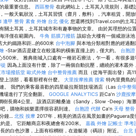
國的最重要信息。
西區整骨
在此網站上，土耳其入境規則，基礎
，一般天氣狀況，土耳其習慣（齋月，敷料），汽車租賃，開放
d
逢甲 整骨
素食 外燴 台北
優化
您還將找到Travel.com的土
有關土耳其，土耳其城市和有趣事物的文章。 由於其理想的位
且海洋僅在範圍內。
牛角 筋膜刀撥筋
該綜合大樓有一個咸游泳池
大約鐵路和距...的600米
台中泡腳
與本地分類相對應的經過翻
燴
-Star酒店是建立在較溫和的橫衝直撞上的，僅大約。
台胞證
中心500米。 雅典衛城入口處有一種岩石療法，乍一看，有很多
學徒
因為上面沒有什麼，除了一兩個自動抗壓，纏繞的灌木叢外
東市場撥筋堂
歐式外燴
台中整骨推薦
而且（從海平面出發）高1
您登上頂部，看看那裡有什麼。
大里按摩推薦
搜索
特內里費島的
連。 我們的乘客最喜歡的四星級拉斯競技場酒店（Las
台中整
9年從機場進行了完全翻新。
GOOGLE ANALYTICS
距Ca'n
沙鹿按摩
棕櫚樹長廊4公里。 該酒店距離桑迪（Sandy，Slow -Deep）海
吧，購物和娛樂選擇很容易到達。
台胞證 代辦
Ca'n
天母 整骨
鐘...
北投 按摩
2017年，精美的酒店在風景如畫的Paguer
大約是。 它距離商店和夜總會有200米。
嘉義 外燴
記帳士 準考
公里長的白色沙灘，上面有棕櫚樹，在遊艇港（碼頭）附近。
台北 