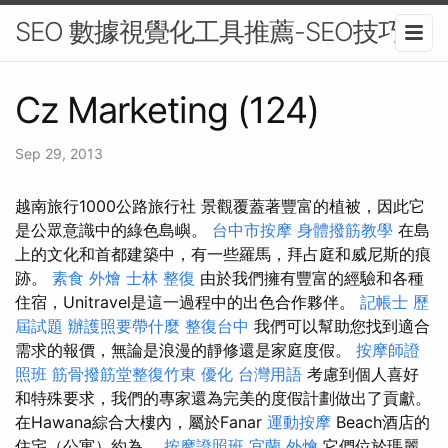
SEO 數據視覺化工具推薦-SEO技巧
Cz Marketing (124)
Sep 29, 2013
越南旅行1000公路旅行社 景觀覆蓋著豐富的植被，因此它
是公眾意識中的綠色島嶼。
台中市按摩
身體撥筋教學
在島
上的文化和首都建築中，有一些羅馬，拜占庭和威尼斯的痕
跡。
素食 外燴
士林 整復
由於我們擁有豐富的經驗和各種
住宿，Unitravel是這一過程中的出色合作夥伴。
記帳士 歷
屆試題
辦護照要帶什麼
整復台中
我們可以幫助您找到適合
需求的報價，無論是浪漫的靜修還是家庭度假。
按摩師證
照班
筋骨撥筋堂整復竹東
優化 台灣用語
考慮到個人喜好
和特殊要求，我們的專家還為完美的度假計劃做出了貢獻。
在Hawana綜合大樓內，屬於Fanar
運動按摩
Beach酒店的
住宅（公寓）約為。
按摩證照班
宜蘭 外燴
它們位於瑪麗