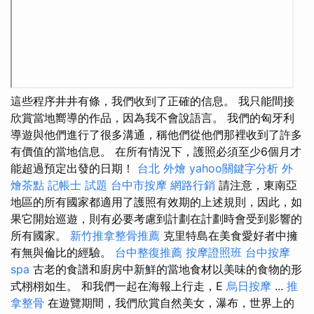
這些程序井井有條，我們收到了正確的信息。 我只能間接
欣賞當地嚮導的作品，因為我不會說語言。 我們的匈牙利
導遊與他們進行了很多溝通，稱他們從他們那裡收到了許多
有價值的當地信息。 在所有情況下，護照必須至少6個月才
能超過預定出發的日期！
台北 外燴
yahoo關鍵字分析
外
燴茶點
記帳士 試題
台中市按摩
網路行銷
請注意，東南亞
地區的所有國家都適用了護照有效期的上述規則，因此，如
果它開始巡遊，則有必要考慮到計劃在計劃時會受到影響的
所有國家。
新竹推拿整骨推薦
克里特島在美食愛好者中擁
有無與倫比的經驗。
台中整復推薦
按摩證照班
台中按摩
spa
古老的食譜和廚房中新鮮的當地食材以美味的食物的形
式栩栩如生。 和我們一起在海報上行走，E
烏日按摩
...
推
拿整骨
在遊覽期間，我們欣賞自然美女，瀑布，世界上的