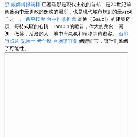
照
嚴師傅撥筋棒
巴塞羅那是現代主義的首都，是20世紀前
衛藝術中最勇敢的翅膀的場所，也是現代城市規劃的最好例
子之一。
西屯按摩
台中推拿推薦
高迪（Gaudi）的建築奇
蹟，哥特式區的心情，rambla的喧囂，偉大的美食，開
朗，微笑，活潑的人，地中海氣氛和植物等待遊客。
台胞
證照片
記帳士 考什麼
台胞證宜蘭
總體而言，該計劃匯總
了可能性。