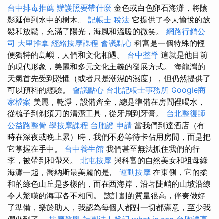
台中排毒推薦
辦護照要帶什麼
金色或白色卵石海灘，將陰
影延伸到水中的樹木。
記帳士 稅法
它提供了令人愉悅的放
鬆和放鬆，充滿了陽光，海風和溫暖的微笑。
網路行銷公
司
大里推拿
經絡按摩課程
會議點心
科富是一個特殊的輕
便獨特的島嶼，人們和文化相遇。
台中整脊
這就是他目前
的現代形象，美麗和多元文化主義的發展方式。 海龍灣的
天氣首先受到恐懼（或者只是潮濕的濕度），但仍然提供了
可以預料的經驗。
會議點心
台北記帳士事務所
Google商
家檔案
美麗，乾淨，設備齊全，總是準備在房間裡喝水，
從梳子到剃須刀的清潔工具，從牙刷到牙膏。
台北整復師
公益路整骨
學按摩課程
台胞證 申請
當我們到達酒店（有
時在深夜或晚上累）時，我們不必等待卡佔用房間，而是把
它掌握在手中。
台中養生館
我們甚至無法抓住我們的行
李，被帶到和帶來。
北屯按摩
與科富的自然美女和祖母綠
海灘一起，喬納斯最美麗的是。
運動按摩
在東側，它的柔
和的綠色山丘是多樣的，而在西海岸，沿著陡峭的山坡沿線
令人驚嘆的海軍各不相同。 該計劃的質量很高，伴奏做好
了準備，樂於助人，我認為每個人都對一切都滿意，至少我
們做到了。
按摩教學
社團法人登記
what is seo
台胞證高