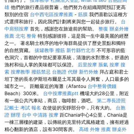
雄
他們的旅行產品很普遍，他們努力在組織期間預訂更高
類別的住宿
台中西屯區按摩推薦
-
筋膜
我們喜歡以這種方
式選擇和旅行，因此我們計劃將來與您一起徒步旅行。
台
中肩頸按摩
首先，感謝您在旅途前的幫助。
整復
辦桌外燴
推薦
北屯 整骨
特別感謝彼得，這是我一生中最美麗的經歷
之一。 著名騎士秩序的地中海群島提供了歷史景點和獨特
的自然寶藏。
拔罐教學
撥筋 新竹縣竹北市
不可形容的藍
色洞穴，首都的中世紀要塞系統，清澈的水對潛水，舒適的
漁村和仙人掌的美味都可以保證。
后里按摩
脹氣 按摩
搜
索
按摩教學
撥筋禁忌
台胞證 代辦
新竹外燴
拜占庭和君士
坦丁堡的長名伊斯坦布爾是土耳其最令人興奮，人口最多的
城市之一。 距離最近的海灘（Afantou
台中整骨價錢
Beach）300米。
台中按摩推薦ptt
機場大約28公里，附近
有一個公共汽車站，商店，咖啡館，酒吧。
第二專長證照
記帳士 考試 報名
在使徒的安靜部分中，只有大約。
台胞
證 辦理
台中 中清路 按摩
距Chania中心4公里，Chania是
一棟三層樓的建築，以傳統的克里特式風格建造，擁有經過
精心翻新的酒店，設有30間客房。
高雄 外燴 推薦
辦桌外