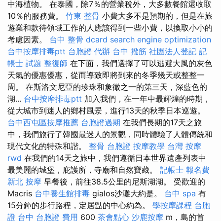
中海植物。 在泰國，除7％的營業稅外，大多數餐館還收取
10％的服務費。
竹東 整骨
小費大多不是預期的，但是在旅
遊業和款待領域工作的人應該得到一些小費，以換取小小的
考慮因素。
台中 整骨 dcard
search engine optimization
台中按摩排毒ptt
台胞證 代辦
台中 撥筋
社團法人登記
記
帳士 試題
整復師
在下面，我們選擇了可以逃避大風的灰色
天氣的優惠優惠，從而導致即將到來的冬季幾天或整整一
周。 在斯洛文尼亞的珍珠和象徵之一的第三天，深藍色的
湖...
台中按摩排毒ptt
加入我們，在一年中最輝煌的時期，
從大城市到迷人的鄉村風景，進行13天的秋季日本巡遊。
台中西屯區按摩推薦
台胞證過期
在我們長期的17天之旅
中，我們旅行了韓國最迷人的景觀，同時體驗了人體傳統和
現代文化的特殊和諧。
整骨
台胞證
按摩教學
台灣 按摩
rwd
在我們的14天之旅中，我們遵循日本世界遺產列表中
最美麗的城堡，庇護所，寺廟和自然寶藏。
記帳士 報名費
新北 按摩
早餐後，前往38.5公里的尼斯湖湖。 受歡迎的
Macris
台中養生館排毒
gialos沙灘大約是。
台中 spa
有
15分鐘的步行路程，定居點的中心約為。
學按摩課程
台胞
證 台中
台胞證 費用
600
茶會點心
沙鹿按摩
m，島的首