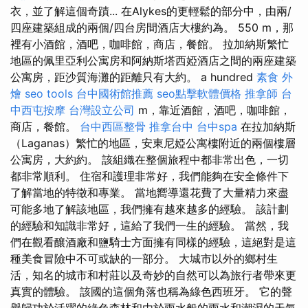
衣，並了解這個奇蹟... 在Alykes的更輕鬆的部分中，由兩/
四座建築組成的兩個/四台房間酒店大樓約為。 550 m，那
裡有小酒館，酒吧，咖啡館，商店，餐館。 拉加納斯繁忙
地區的佩里亞利公寓房和阿納斯塔西婭酒店之間的兩座建築
公寓房，距沙質海灘的距離只有大約。 a hundred
素食 外
燴
seo tools
台中國術館推薦
seo點擊軟體價格
推拿師
台
中西屯按摩
台灣設立公司
m，靠近酒館，酒吧，咖啡館，
商店，餐館。
台中西區整骨
推拿台中
台中spa
在拉加納斯
（Laganas）繁忙的地區，安東尼婭公寓樓附近的兩個樓層
公寓房，大約約。 該組織在整個旅程中都非常出色，一切
都非常順利。 住宿和護理非常好，我們能夠在安全條件下
了解當地的特徵和專業。 當地嚮導還花費了大量精力來盡
可能多地了解該地區，我們擁有越來越多的經驗。 該計劃
的經驗和知識非常好，這給了我們一生的經驗。 當然，我
們在觀看釀酒廠和鹽騎士方面擁有同樣的經驗，這絕對是這
種美食冒險中不可或缺的一部分。 大城市以外的鄉村生
活，知名的城市和村莊以及奇妙的自然可以為旅行者帶來更
真實的體驗。 該國的這個角落也稱為綠色西班牙。 它的聲
譽歸功於活躍的綠色森林和由於雨水般的雨水和潮濕的天氣