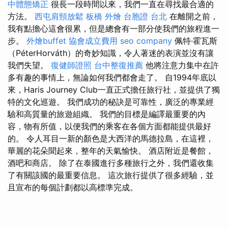
中體態矯正
很長一段時間以來，我們一直在尋找最合適的
方法。
西屯肩頸放鬆
板橋 外燴
台胞證 台北
在離開之前，
我有點擔心這會很累，但是總會有一部分使我們的旅程進一
步。
外燴buffet
協會成立費用
seo company
佩特·霍瓦斯
（PéterHorváth）的奇妙知識，令人著迷的表演並沒有讓
我們失望。
復健師證照
台中整復推薦
他將注意力集中在許
多有趣的事情上，無論如何我們都會走了。 自1994年底以
來，Haris Journey Club一直正式擔任旅行社，並提供了獨
特的文化巡遊。 我們成功的秘訣是可靠性，廣泛的專業經
驗和高質量的旅遊組織。 我們的目標是編譯最重要的內
容，物有所值，以便我們的乘客在各個方面都能提供最好
的。 令人耳目一新的顏色是大西洋的馬德拉島，在這裡，
華麗的花朵聞起來，整年的天氣愉快。 酒店附近是餐館，
酒吧和商店。 除了在泰國進行多種旅行之外，我們還收集
了有關該國的最重要信息。 這次旅行提供了很多經驗，並
且宣布的每個計劃都以高標準完成。