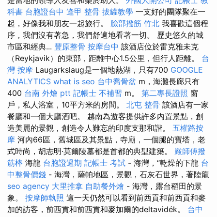
科書
台胞證台中
逢甲 整骨
拔罐教學
一支好的團隊聚在一
起，好像我和朋友一起旅行。
臉部撥筋 竹北
我喜歡這個程
序，我們沒有著急，我們舒適地看著一切。 歷史悠久的城
市區和經典...
豐原整骨
按摩台中
該酒店位於雷克雅未克
（Reykjavik）的東部，距離中心1.5公里，但行人距離。
台
灣 按摩
Laugarkslaug是一個地熱湖，只有700
GOOGLE
ANALYTICS
what is seo
台中喬骨盆
m，海灘長廊只有
400
台南 外燴 ptt
記帳士 不補習
m。
第二專長證照
窗
戶，私人浴室，10平方米的房間。
北屯 整骨
該酒店有一家
餐廳和一個大廳酒吧。 越南為遊客提供許多內置景點，創
造美麗的景觀，創造令人難忘的印度支那和諧。
五權路按
摩
河內66區，舊城區及其景點，寺廟，一個腿的寶塔，老
式時尚，胡志明·莫爾陵墓都是首都的典型建築。
嚴師傅撥
筋棒
海龍
台胞證過期
記帳士 考試
- 海灣，“乾燥的下龍
台
中整骨價錢
- 海灣，薩帕地區，景觀，石灰石世界，著陸龍
seo agency
大里推拿
自助餐外燴
- 海灣，露台稻田的景
象。
按摩師執照
這一天仍然可以看到前西貢和前西貢和麥
加的訪客，前西貢和前西貢和麥加爾的deltavidék。
台中