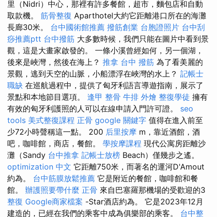
里（Nidri）中心，那裡有許多餐館，超市，麵包店和自動
取款機。
筋骨整復
Aparthotel大約它距離港口所在的海灘
長廊30米。
台中國術館推薦
撥筋創業
台胞證照片
台中刮
痧推薦ptt
台中撥筋
大多數時候，我們只能在圖片中看到景
觀，這是大畫家啟發的。 一條小溪曾經如何，另一個湖，
後來是峽灣，然後在海上？
推拿
台中 撥筋
為了看美麗的
景觀，逃到天空的山脈，小船漂浮在峽灣的水上？
記帳士
職缺
在巡航過程中，提供了匈牙利語言導遊指南，展示了
景點和本地節目選項。
逢甲 整骨
牛排 外燴
整復學徒
擁有
有效的匈牙利護照的人可以在線申請入門許可證。
seo
tools
美式整復課程
正骨
google 關鍵字
值得在進入前至
少72小時聲稱這一點。 200
后里按摩
m，靠近酒館，酒
吧，咖啡館，商店，餐館。
學按摩課程
現代公寓房距離沙
灘（Sandy
台中推拿
記帳士放榜
Beach）僅幾步之遙。
optimization 中文
它距離750米，而著名的運河D'Amout
約為。
台中筋膜放鬆推薦
它是附近的餐館，咖啡館和餐
館。
辦護照要帶什麼
正骨
來自巴塞羅那機場的受歡迎的3
整復
Google商家檔案
-Star酒店約為。 它是2023年12月
建造的，已經在我們的乘客中成為俱樂部的乘客。
台中整