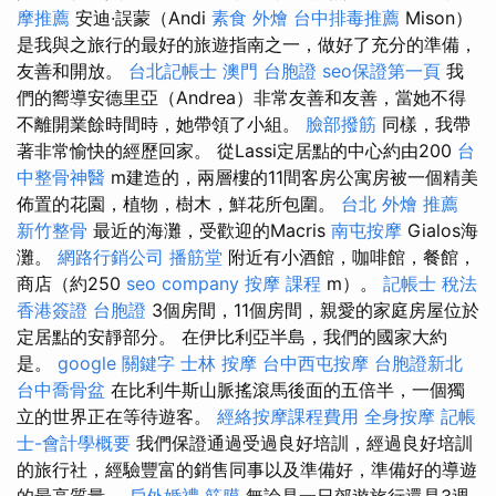
摩推薦
安迪·誤蒙（Andi
素食 外燴
台中排毒推薦
Mison）
是我與之旅行的最好的旅遊指南之一，做好了充分的準備，
友善和開放。
台北記帳士
澳門 台胞證
seo保證第一頁
我
們的嚮導安德里亞（Andrea）非常友善和友善，當她不得
不離開業餘時間時，她帶領了小組。
臉部撥筋
同樣，我帶
著非常愉快的經歷回家。 從Lassi定居點的中心約由200
台
中整骨神醫
m建造的，兩層樓的11間客房公寓房被一個精美
佈置的花園，植物，樹木，鮮花所包圍。
台北 外燴 推薦
新竹整骨
最近的海灘，受歡迎的Macris
南屯按摩
Gialos海
灘。
網路行銷公司
播筋堂
附近有小酒館，咖啡館，餐館，
商店（約250
seo company
按摩 課程
m）。
記帳士 稅法
香港簽證 台胞證
3個房間，11個房間，親愛的家庭房屋位於
定居點的安靜部分。 在伊比利亞半島，我們的國家大約
是。
google 關鍵字
士林 按摩
台中西屯按摩
台胞證新北
台中喬骨盆
在比利牛斯山脈搖滾馬後面的五倍半，一個獨
立的世界正在等待遊客。
經絡按摩課程費用
全身按摩
記帳
士-會計學概要
我們保證通過受過良好培訓，經過良好培訓
的旅行社，經驗豐富的銷售同事以及準備好，準備好的導遊
的最高質量。
戶外婚禮
筋膜
無論是一日郊遊旅行還是3週