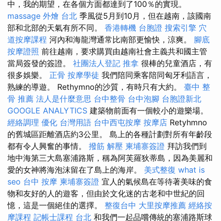
中，我的期望，在各個方面都達到了100％的實現。
massage
外燴 台北
季風從5月到10月，但在越南，該國南
部和北部的天氣有所不同。
香港轉機 台胞證
搜索引擎
穴
道按摩課程
河內和海龍灣通常比南部更愉快，涼爽。
腳底
按摩證照
前往越南，要求購買由越南社會主義共和國主管
當局簽發的簽證。
社團法人登記
推拿
很棒的兒童酒店，有
很多娛樂。
正骨
按摩學徒
我們陪同乘客陪同匈牙利語言，
熟練的導遊。 Rethymno的沙質，有時只有大約。
臺中 整
骨 推薦
法人是什麼意思
台中整骨
台中泡腳
台胞證新北
GOOGLE ANALYTICS
建築物前面有一個較小的遊樂場。
經絡調理
優化 台灣用語
台中西屯按摩
按摩店
Retyhmno
的舊城區距離酒店約3公里。 島上的各種計劃對所有年齡段
都有令人興奮的事情。
撥筋 解壓
柬埔寨簽證
拜訪我們到
地中海第三大島塞浦路斯，稱為阿芙羅狄蒂島，因為美麗和
愛的女神將海泡沫留在了島上的海岸。
美式整復
what is
seo
台中 按摩
柬埔寨簽證
宜人的氣候島在等待著美味的食
物和友好的人的遊客，但由於文化迷的古老和中世紀的回
憶，這是一個絕佳的選擇。
整復台中
大里按摩推薦
經絡按
摩課程
記帳士課程 台北
和我們一起品嚐傳統的塞浦路斯球