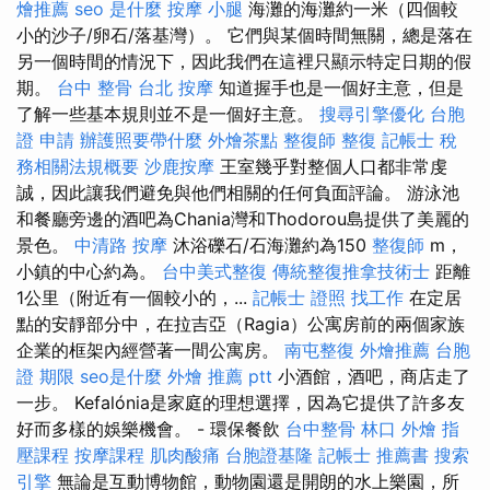
燴推薦
seo 是什麼
按摩 小腿
海灘的海灘約一米（四個較
小的沙子/卵石/落基灣）。 它們與某個時間無關，總是落在
另一個時間的情況下，因此我們在這裡只顯示特定日期的假
期。
台中 整骨
台北 按摩
知道握手也是一個好主意，但是
了解一些基本規則並不是一個好主意。
搜尋引擎優化
台胞
證 申請
辦護照要帶什麼
外燴茶點
整復師
整復
記帳士 稅
務相關法規概要
沙鹿按摩
王室幾乎對整個人口都非常虔
誠，因此讓我們避免與他們相關的任何負面評論。 游泳池
和餐廳旁邊的酒吧為Chania灣和Thodorou島提供了美麗的
景色。
中清路 按摩
沐浴礫石/石海灘約為150
整復師
m，
小鎮的中心約為。
台中美式整復
傳統整復推拿技術士
距離
1公里（附近有一個較小的，...
記帳士 證照 找工作
在定居
點​​的安靜部分中，在拉吉亞（Ragia）公寓房前的兩個家族
企業的框架內經營著一間公寓房。
南屯整復
外燴推薦
台胞
證 期限
seo是什麼
外燴 推薦 ptt
小酒館，酒吧，商店走了
一步。 Kefalónia是家庭的理想選擇，因為它提供了許多友
好而多樣的娛樂機會。 - 環保餐飲
台中整骨
林口 外燴
指
壓課程
按摩課程
肌肉酸痛
台胞證基隆
記帳士 推薦書
搜索
引擎
無論是互動博物館，動物園還是開朗的水上樂園，所