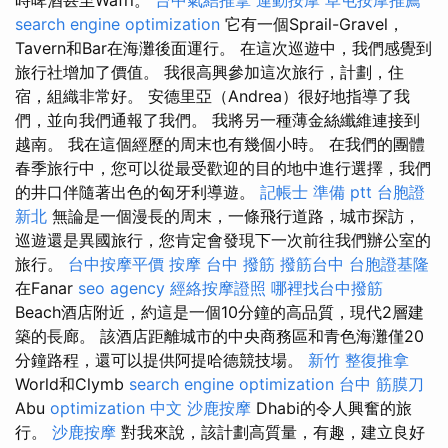
search engine optimization
它有一個Sprail-Gravel，
Tavern和Bar在海灘後面運行。 在這次巡遊中，我們感覺到
旅行社增加了價值。 我很高興參加這次旅行，計劃，住
宿，組織非常好。 安德里亞（Andrea）很好地指導了我
們，並向我們通報了我們。 我將另一種薄金絲纖維連接到
越南。 我在這個經歷的周末也有幾個小時。 在我們的團體
春季旅行中，您可以從最受歡迎的目的地中進行選擇，我們
的井口伴隨著出色的匈牙利導遊。
記帳士 準備 ptt
台胞證
新北
無論是一個漫長的周末，一條飛行道路，城市探訪，
巡遊還是異國旅行，您肯定會發現下一次前往我們辦公室的
旅行。
台中按摩平價
按摩
台中 撥筋
撥筋台中
台胞證基隆
在Fanar
seo agency
經絡按摩證照
哪裡找台中撥筋
Beach酒店附近，約這是一個10分鐘的高品質，現代2層建
築的長廊。 該酒店距離城市的中央商務區和青色海灘僅20
分鐘路程，還可以提供阿提哈德競技場。
新竹 整復推拿
World和Clymb
search engine optimization
台中 筋膜刀
Abu
optimization 中文
沙鹿按摩
Dhabi的令人興奮的旅
行。
沙鹿按摩
對我來說，該計劃高質量，有趣，建立良好