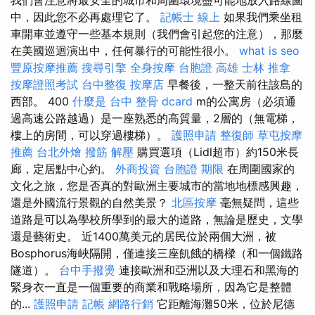
中，因此您不必再處理它了。
記帳士 線上
如果我們乘坐租
車開車並遵守一些基本規則（我們會引起您的注意），那麼
在美國巡迴演出中，任何暴行的可能性很小。
what is seo
豐原按摩推薦
搜尋引擎
全身按摩
台胞證 高雄
士林 推拿
按摩證照考試
台中整復
按摩店
早餐後，一整天前往該島的
西部。 400
什麼是
台中 整骨 dcard
m的公寓房（必須通
過高速公路越過）是一座熟悉的高質量，2層的（無電梯，
樓上的房間，可以穿過樓梯）。
護照申請
整復師
草屯按摩
推薦
台北外燴
撥筋 解壓
購買選項（Lidl超市）約150米長
廊，定居點中心約。
外商投資
台胞證 期限
在周圍國家的
文化之旅，您是否真的對歐洲主要城市的當地地標感興趣，
還是外國流行景觀的自然美景？
北區按摩
毫無疑問，這些
道路是可以為學校所學到的最大的道路，無論是歷史，文學
還是藝術史。 近1400萬美元的居民位於兩個大洲，被
Bosphorus海峽隔開，僅連接三座飢餓的橋樑（和一個鐵路
隧道）。
台中手撥燙
連接歐洲和亞洲以及大理石和黑海的
緊身衣一直是一個重要的商業和戰略場所，因為它是整體
的...
護照申請
記帳
網路行銷
它距離海灘50米，位於尼德