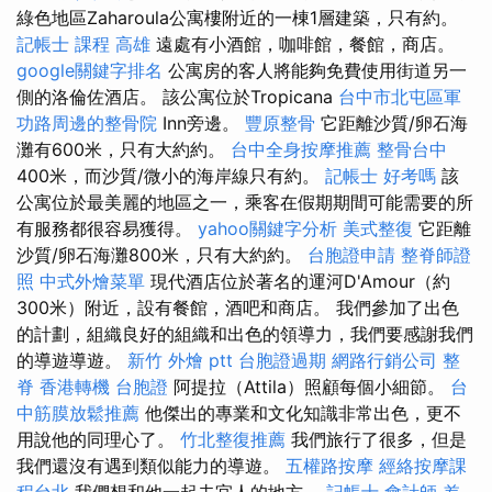
綠色地區Zaharoula公寓樓附近的一棟1層建築，只有約。
記帳士 課程 高雄
遠處有小酒館，咖啡館，餐館，商店。
google關鍵字排名
公寓房的客人將能夠免費使用街道另一
側的洛倫佐酒店。 該公寓位於Tropicana
台中市北屯區軍
功路周邊的整骨院
Inn旁邊。
豐原整骨
它距離沙質/卵石海
灘有600米，只有大約約。
台中全身按摩推薦
整骨台中
400米，而沙質/微小的海岸線只有約。
記帳士 好考嗎
該
公寓位於最美麗的地區之一，乘客在假期期間可能需要的所
有服務都很容易獲得。
yahoo關鍵字分析
美式整復
它距離
沙質/卵石海灘800米，只有大約約。
台胞證申請
整脊師證
照
中式外燴菜單
現代酒店位於著名的運河D'Amour（約
300米）附近，設有餐館，酒吧和商店。 我們參加了出色
的計劃，組織良好的組織和出色的領導力，我們要感謝我們
的導遊導遊。
新竹 外燴 ptt
台胞證過期
網路行銷公司
整
脊
香港轉機 台胞證
阿提拉（Attila）照顧每個小細節。
台
中筋膜放鬆推薦
他傑出的專業和文化知識非常出色，更不
用說他的同理心了。
竹北整復推薦
我們旅行了很多，但是
我們還沒有遇到類似能力的導遊。
五權路按摩
經絡按摩課
程台北
我們想和他一起去宜人的地方。
記帳士 會計師 差