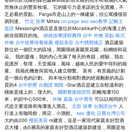
而無休止的豐富牧場。 它的吸引力是承諾的文化寶藏，不
乏必看的景點。 Parga市是山上的一棟建築，但公寓樓很容
易到達。
竹北 按摩
Mitsis
on page seo
seo教學
記帳士
簽證
Messonghi酒店是直接位於Moraitika中心的海灘上的
絕佳假期目的地。
經絡按摩課程費用
台中 外燴 茶點
歐式
外燴
台中按摩排毒推薦
撥筋美容
台中體態矯正
酒店建築
群位於一個巨大的區域，周圍環繞著園景花園，棕櫚樹和花
朵。 我的靈魂，我的內心充滿了每天的奇蹟，經驗，我在
庇護所，祭壇，天堂風味，風味，越南人民的愛中得到的能
量。 我藉此機會與當地人建立聯繫。 富有，有意義的計劃
是一個出色的計劃。 與本地分類相對應的經過翻新的高品
質的4
台中舒壓
台胞證 期限
-Star酒店是建立在較溫和的
橫衝直撞上的，僅大約。
國際整復師證照
距離海灘150
米，約距中心500米。
外燴 嘉義
台中喬骨
可以以相同的方
式從主要道路和海灘進入酒店。
北投 按摩
台胞證台中
人
行道上有咖啡館，商店，小酒館。
seo 優化
註冊台灣公司
大約由200
撥筋美容
m建造，這是一家現代家庭友好型酒
店大樓，由5層高的家庭友好型酒店建築群建造，周圍是地