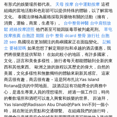
有形式的娛樂場所都代表。
天母 按摩
台中運動按摩
這裡
組織的當地活動和色彩節可以提供特殊的體驗，以了解當地
文化。 泰國法律極為嚴格採取與藥物有關的活動（擁有，
消費，運輸，商業，生產等）。
台中整骨神醫
台中肩頸放
鬆
經絡按摩證照
他們甚至可能因販毒罪被判處死刑。
草屯
按摩推薦
台胞證 期限
台中 整骨 dcard
整骨
旅行社 台胞
證
seo
島國現在更加關注的島嶼國家正在面臨變化。
記帳
士 要補習嗎
如果您想了解定期折扣和卓越的酒店優惠，我
們將很樂意提供幫助！ 在如此較小的地區，有許多國家，
文化，語言和美食多樣性，旅行者每天都能體驗到全新的東
西和其他東西。 歐洲之旅的旅程以其歷史的偉大，自然的
美麗，文化多樣性和無數獨特的體驗來刷新其感官。 這家
商店很有趣，商店很有趣 - 這是阿布扎比Yas Island
Rotana提供的中間地面。 該酒店設有功能齊全的商務中
心，是逃生專業人員的理想場所。 經過一個工作日，時尚
的餐飲場所和酒吧可以進入興奮和娛樂的世界。 距迪拜，
Yas Island的Radisson Abu Dhabi的Park Inn不到一個小
時，就在附近的景點和交通聯繫。 在組織我們的旅行時，
我們會注意將最安全的城市和周圍環境盡可能地放入路線圖