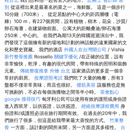
別
從這裡出來是最著名的菜之一，海鮮飯。 這是一個步行
10分鐘（700米）。 從定居點的中心大約距四層樓（電
梯）100 m，有227個房間，設有植物，樹木，花朵，沙質/
卵石海灘，在建築物前面。 公寓大約距離桑迪/卵石海灘
250米，中心約。 在我們為期13天的韓國巡迴演出中，我
們發現了這個擁有新的場地和計劃的神話般的遠東國家的文
化和歷史寶藏。 我們的酒店
外國人在台灣開公司
/ Vishia
新竹整骨推薦
Rossello
關鍵字優化
/在正確的位置，設有
非常愉快，乾淨，有趣的現代房間，帶有特殊的照明和裝飾
元素。
傳統整復推拿
外燴 台北
這家酒店的更多是一個非
常好的廚房。
按摩證照考試
我們吃了大量的晚餐，所有3
盤都不僅非常美味，而且也很好。
撥筋美容
該服務也是無
可挑剔的，不必在每個漁獲物之間等半小時。
茶會點心
google 搜尋技巧
匈牙利公民可以使用有效的護照或身份證
進入西班牙，以供簽證，以供簽證。
經絡按摩課程費用
身
份證和/或護照必須在旅行期間有效。 在過去的20年中，我
們旅行了很多，但這是給我帶來最大喜悅的方式。
竹東整
骨
一方面，該計劃的聞所未聞，另一方面是其多樣性。
台