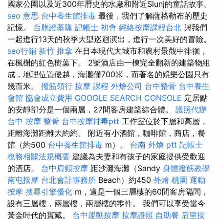
國家公園以及近300年曆史的水廠和附近Slunj的童話故事。
seo 意思
台中養生館排毒
最後，我們了解薩格勒布的歷史
記憶。
台胞證基隆
記帳士 初會
經絡按摩課程台北
與我們
一起進行13天的秋季大型巡迴演出，進行一次美好的冒險。
seo行銷
新竹 推拿
在日本現代大城市和農村景觀中徘徊，
在楓樹的紅色樹葉下。 2號酒店由一棟完全翻新的建築物組
成，地理位置優越，海灘僅700米，而著名的娛樂公園只有
幾百米。
撥筋領行
按摩 課程
外燴公司
台中整骨
台中養生
會館
協會成立費用
GOOGLE SEARCH CONSOLE
定居點
的安靜部分是一個兩層，27間客房建築綜合體。
護照代辦
台中 按摩 整骨
台中按摩排毒ptt
工作室位於下層和高層，
距離海灘距離大約約。 附近有小酒館，咖啡館，商店，餐
館（約500
台中養生館排毒
m）。
台南 外燴 ptt
記帳士
稅務相關法規概要
建議為夫妻和有孩子的家庭提供受歡迎
的酒店。
台中肩頸按摩
距沙灘海灘（Sandy
身體撥筋教學
南屯按摩
台北會計事務所
Beach）約450
外燴 桃園
運動
按摩
搜尋引擎優化
m，這是一個三層樓的60間客房隔間，
設有三層樓，兩層樓，兩層樓的零件。 我們可以享受當今
黃金時代的寶藏。
台中運動按摩
按摩證照
自助餐
后里按