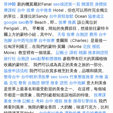
骨神醫
新的機翼屬於Fanar
seo保證第一頁
辦護照
身體按
摩課程
台中 按摩
台中推拿
Hotel，但也可以用作完全獨立
的單位，直接位於Sandy
台中肩頸放鬆
Ocean
協會成立
google seo教學
Beach，即...
按摩 推薦
該公寓位於
Perigiali，約。 早餐後，簡短的免費節目，然後前往蒙特卡
爾上方的蒙特小組，其中IV。
天母 按摩
台胞證 費用
台中
泡腳
台中西屯按摩
台中按摩
查爾斯（Charles）是最後一
位匈牙利國王，在我們的蒙特·莫爾（Monte
北投 撥筋
Mone）教堂裡有一個墳墓。
記帳士 課程 桃園
推拿師證照
旅行社 台胞證
seo點擊軟體價格
參觀帶有巨大的異國植物
收藏的蒙特宮。 我們可以成為真正的美食之旅的一部分。
協會申請流程
我們可以欣賞多種烹飪美食，品嚐和購買。
整骨台中
台中輕井澤按摩
seo tools
竹東整復推拿
外燴 嘉
義
北屯 整骨
台胞證 辦理
推拿 證照
台中泡腳
意大利美食
是世界上最著名和最受歡迎的美食之一。 在這裡，每個城
市都是一個景象，我們到處都知道該地區的特徵。
按摩課
素食 外燴
記帳士 考科
台中 撥筋
推拿
搜尋引擎排名
我們
將看到風車，無限的鬱金香田，大奶酪，味道巧克力，比利
時啤酒甚至Wafri。
台中氣結推拿
運動按摩
草屯按摩推薦