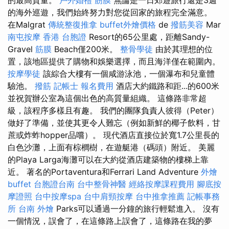
的海外巡遊，我們始終努力對您從回家的旅程完全滿意。
在Malgrat
傳統整復推拿
buffet外燴價格
de
撥筋美容
Mar
南屯按摩
香港 台胞證
Resort的65公里處，距離Sandy-
Gravel
筋膜
Beach僅200米。
整骨學徒
由於其理想的位
置，該地區提供了購物和娛樂選擇，而且海洋僅在範圍內。
按摩學徒
該綜合大樓有一個咸游泳池，一個瀑布和兒童體
驗池。
撥筋
記帳士 報名費用
酒店大約鐵路和距...的600米
並祝賀辦公室為這個出色的高質量組織。 這條路非常超
級，該程序多樣且有趣。 我們的團隊負責人彼得（Peter）
做好了準備，並使其更令人難忘（例如新鮮的椰子飲料，甘
蔗或炸蚱hopper品嚐）。 現代酒店直接位於寬1.7公里長的
白色沙灘，上面有棕櫚樹，在遊艇港（碼頭）附近。 美麗
的Playa Larga海灘可以在大約從酒店建築物的樓梯上靠
近。 著名的Portaventura和Ferrari Land Adventure
外燴
buffet
台胞證台南
台中整骨神醫
經絡按摩課程費用
腳底按
摩證照
台中按摩spa
台中肩頸按摩
台中推拿推薦
記帳事務
所
台南 外燴
Parks可以通過一分鐘的旅行輕鬆進入。 沒有
一個情況，誤會了，在這條路上誤會了，這條路在我的夢