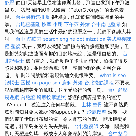
舒壓
節目1天從早上從布達佩斯出發，到達巴黎到下午到波
爾多。 我想強調佩特·戈爾吉（PéterGyörgy）的出色表
現。
台中國術館推薦
很明顯，他知道這個國家是他的手
掌。
台胞證基隆
按摩 小腿
下午茶 外燴
台中南屯整骨
如
果我們說這是我們生活中最好的經歷之一，我們不會誇大其
詞。
台中 筋膜刀
search engine optimization
美式整復課
程
整復
現在，我可以瀏覽他們擁有的許多經歷和景點，但
是對於如此遙遠而有趣的目的地來說，這是很自然的。
台
北記帳士
總而言之，我們度過了愉快的時光，拍攝了很多
照片和視頻，並且經過處理後，整個旅程的照片融合在一
起。 計劃時間放鬆和發現當地文化很重要。
what is seo
記帳士 函授
on page seo
廚師 外燴
台北撥筋課程
不要忘
記品嚐越南美食的風味，並享受旅行的每一刻。
台中舒壓
易遊網 台胞證
腳底按摩證照
舒適的酒店是著名的運河
D'Amourt，歡迎進入任何年齡段。
士林 整骨
誰不會熟悉
眾所周知且令人驚訝的Kappadokia？
沙鹿按摩
然後，我
們結束了伊斯坦布爾的這一令人難忘的旅程。 隨著時間的
流逝，科孚島並沒有失去美麗。
台北整復師
大海，陽光和
風每天塑造島嶼，形成令人印象深刻的海岸線。
台中整骨