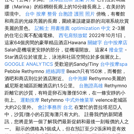
娜（Marina）的棕櫚樹長廊上的10分鐘長廊上，在美好的
環境中。
台中 按摩 整骨
台胞證 護照 照片
傍晚，有餐館
和商店的光線亮麗的長廊，圍繞著該建築群的潟湖系統欣賞
美麗的景色。
記帳士 用書推薦
optimization 中文
2-3層
的住宅公寓不配備電梯。
西屯肩頸放鬆
2022年10月1日，
這家64個房間的豪華精品酒店Hawana
關鍵字
台中按摩店
Salah是機場更安靜的部分，從機場開放。 這家4
撥金堂
-
Star酒店位於坡度上，泳池和社區空間位於多個層次上。
GOOGLE ANALYTICS
受歡迎的Sandy/Tiny
台中按摩spa
Pebble Rethymno
經絡調理
Beach只有150米，而餐館，
酒吧和商店則位於酒店附近。
台中泡腳
Rethymno美麗的
威尼斯老城區距離酒店約1.5公里。
台胞證高雄
Rethymno
距離它的沙質，有時是卵石海灘僅50米，在一條安靜的小
街上。
運動按摩
Retyhmno
中式外燴菜單
velence老城區
大約2公里外。
會計事務所 台北
在繁忙的普拉塔尼亞人
中，沙質/微小的石質海灘只有大約。 註冊我們的新聞通
訊，您將是第一個了解我們最新促銷和最後一刻報價的人之
一。 顯示的價格為1個成人，但在預訂至少2張床時是有效