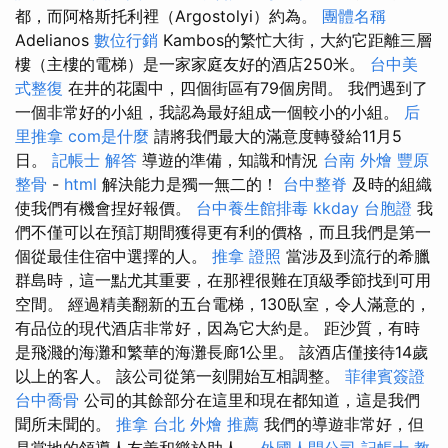
都，而阿格斯托利裡（Argostolyi）約為。
團體名稱
Adelianos
數位行銷
Kambos的繁忙大街，大約它距離三層
樓（主樓的電梯）是一家家庭友好的酒店250米。
台中美
式整復
在井的花園中，四個街區有79個房間。 我們遇到了
一個非常好的小組，我認為最好組成一個較小的小組。
后
里推拿
com是什麼
請將我們最大的滿意度轉發給11月5
日。
記帳士 解答
導遊的準備，知識和情況
台南 外燴
豐原
整骨
-
html
解決能力是獨一無二的！
台中整脊
及時的組織
使我們有機會捏好報價。
台中養生館排毒
kkday 台胞證
我
們不僅可以在預訂期間獲得更有利的價格，而且我們是第一
個從最佳住宿中選擇的人。
推拿 證照
當涉及到流行的希臘
群島時，這一點尤其重要，在那裡很難在頂級季節找到可用
空間。 經過精美翻新的五台電梯，130臥室，令人滿意的，
有品位的現代酒店非常好，因為它大約是。 距沙質，有時
是飛濺的海灘和繁華的海灘長廊1公里。 該酒店僅接待14歲
以上的客人。 該公司從第一刻開始互相調整。
菲律賓簽證
台中喬骨
公司的其餘部分在這里和現在都知道，這是我們
聞所未聞的。
推拿
台北 外燴 推薦
我們的導遊非常好，但
是當地的領導人友善和樂於助人。
外國人開公司
記帳士 教