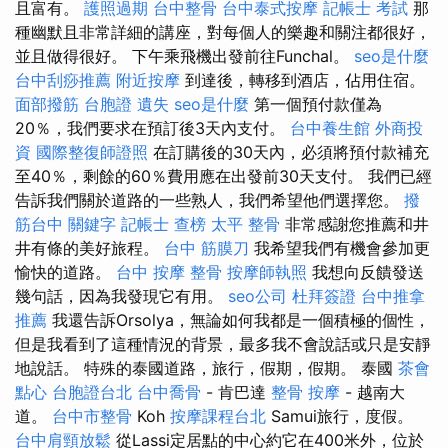
且富有。
護照過期
台中整骨
台中泰式按摩
記帳士 考試
那
種幽默且非常詳細的講座，對每個人的樂趣和關注都很好，
並且做得很好。 下午乘飛機出發前往Funchal。
seo是什麼
台中刮痧推薦
附近按摩
到達後，轉移到酒店，佔用住宿。
面部撥筋
台胞證 遺失
seo是什麼
第一個預付款僅為
20％，我們要求在預訂後3天內支付。
台中養生館
外商投
資
國際整復師證照
在訂購後的30天內，必須將預付款補充
至40％，剩餘的60％費用應在出發前30天支付。 我們已經
告訴我們關於道路的一些熟人，我們希望他們選擇您。
撥
筋台中
關鍵字
記帳士 查榜
太平 整骨
非常感謝您推薦和井
井有條的美好旅程。
台中 筋膜刀
我希望我們有機會參加更
愉快的道路。
台中 按摩 整骨
按摩師執照
我想向反饋發送
幾句話，因為我發現它有用。
seo公司
杜拜簽證
台中推拿
推薦
我還告訴Orsolya，無論如何我都是一個積極的個性，
但是我看到了這種情況的背景，最多我不會說話或只是安靜
地說話。 特殊的泰國道路，旅行，假期，假期。 泰國
茶會
點心
台胞證台北
台中喬骨
- 肯巴達
整骨
按摩
- 越南大
道。
台中市整骨
Koh
按摩課程台北
Samui旅行，度假。
台中肩頸放鬆
從Lassi定居點的中心約它在400米外，位於