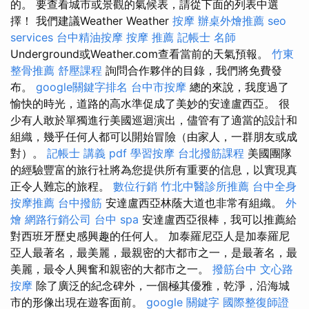
的。 要查看城市或景觀的氣候表，請從下面的列表中選
擇！ 我們建議Weather Weather
按摩
辦桌外燴推薦
seo
services
台中精油按摩
按摩 推薦
記帳士 名師
Underground或Weather.com查看當前的天氣預報。
竹東
整骨推薦
舒壓課程
詢問合作夥伴的目錄，我們將免費發
布。
google關鍵字排名
台中市按摩
總的來說，我度過了
愉快的時光，道路的高水準促成了美妙的安達盧西亞。 很
少有人敢於單獨進行美國巡迴演出，儘管有了適當的設計和
組織，幾乎任何人都可以開始冒險（由家人，一群朋友或成
對）。
記帳士 講義 pdf
學習按摩
台北撥筋課程
美國團隊
的經驗豐富的旅行社將為您提供所有重要的信息，以實現真
正令人難忘的旅程。
數位行銷
竹北中醫診所推薦
台中全身
按摩推薦
台中撥筋
安達盧西亞林蔭大道也非常有組織。
外
燴
網路行銷公司
台中 spa
安達盧西亞很棒，我可以推薦給
對西班牙歷史感興趣的任何人。 加泰羅尼亞人是加泰羅尼
亞人最著名，最美麗，最親密的大都市之一，是最著名，最
美麗，最令人興奮和親密的大都市之一。
撥筋台中
文心路
按摩
除了廣泛的紀念碑外，一個極其優雅，乾淨，沿海城
市的形像出現在遊客面前。
google 關鍵字
國際整復師證