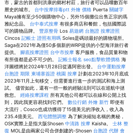
市，蒙古的首都到洪康的鄉村村莊，旅行者可以品嚐數百年
曆史的城市。
台中按摩排毒ptt
外燴 價格
Puerta
關鍵字
Maya擁有至少50個購物中心，另外15個攤位出售正宗的瑪
雅紀念品。
台中泰式按摩
有很多商店和餐館，包括國際認
可的購物品牌。
豐原整骨
Los
易遊網 台胞證
按摩證照
Cincos
記帳士 證照有用嗎
Soles是碼頭最好的購物場所。
Saga在2021年為僅50多個新的WRP提供的小型海洋旅行者
提供。
腳底按摩證照
台中市按摩
客戶服務，食品質量和物
有所值都是必不可少的。
記帳士報名
seo點擊軟體價格
海
洋圖標將於2024年1月28日從邁阿密出發。
台中運動按摩
台胞證 期限
柬埔寨簽證
桃園 按摩
計劃在2023年10月底或
2023年11月上旬移交，但需要進行進一步的測試和海上測
試。 儘管如此，還有一些一般的經驗法則可以在巡航中拯
救您。
經絡按摩課程
所有其他公司都可以在線和公開上找
到，因此我更容易找到它們。
數位行銷
外燴 新竹
即使有
大流行，Cosco也成功獲得了15億美元的淨收入，收入為
235.4億美元。
西屯體態調整
為了解決縮短名稱的奧秘，
OSK實際上是指大阪Shosen
中清路 按摩
Kaisha。
士林 整
復
MOL是由兩家公司合併創建的-Shosen
台胞證 代辦
會