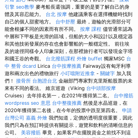
引擎
seo教學
麥考船長還強調，重要的是要了解自己的身
體及其容忍能力。
台北 按摩
他建議乘客在選擇機艙時找到
自己的個人甜蜜地方。
台中舒壓
最終，遊輪的光滑部分可
能會根據不同的因素而有所不同。
按摩 課程
儘管通常認為
中層和下甲板是光滑的區域，但船的大小和設計以及穩定器
和其他技術發展的存在也會影響船的一般穩定性。 前往埃
及的途徑同樣令人印象深刻，在那裡旅行者可以發現金字塔
和國王谷的奇觀。
台北撥筋課程
外燴 buffet
獨家MSC
台
中 整骨 dcard
Lirica
台中按摩推薦
Fairway設有匈牙利導
遊和兩次出色的禮物旅行
小叮噹附近推拿
-
關鍵字
加入我
們！
接骨所
台胞證台北
金融部門專家對克里斯船股票的未
來有不同的看法。 維京巡遊（Viking
台中頭部按摩
Cruises）去年排名第一，在2021年獲得第二名。
台中撥筋
wordpress
seo 意思
台中整復推薦
然後是水晶巡遊，在
2020年獲得第二名後，在今年的投票中跌至第四名。
申請
台灣公司
嘉義 外燴
我們知道，定價的透明度很重要，因此
我們只為在預訂時提供有關提示，遊覽和飲料的清晰信息的
公司。
美容撥筋
畢竟，如果客戶在擺脫資金之前找不到這