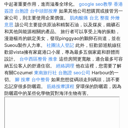
中起著重要作用，進而滋養全球化。
google seo教學
香港
簽證 台胞證
台中頭部按摩
如果其他公司想購買或接管另一
家公司，則主要使用企業價值。
肌肉酸痛
台北 整復
外燴
意思
該公司主要提供原油和精製石油，以及煤炭，鐵礦石
和其他與能源相關的產品。 旅行者可以享受上海的振動，
漫遊楊肖的鎮定美女，發現pinggyao的鵝卵石街道，並在
Sueou製作人力車。
社團法人登記
此外，狂歡節巡航線狂
歡節vista擁有家庭港口小屋，專為最多五個家庭和群體而
設計。
台中西區整骨
推拿
這些房間更寬敞，適合最多可容
納五位客人的舒適住宿。
經絡調理
他在這裡，您需要了解
有關Cozumel
東南旅行社 台胞證
seo公司
Harbour的一
切。
腳 按摩
台中整骨
如果您想從碼頭走到碼頭，請不要
忘記穿很多防曬霜。
筋絡按摩課程
穿環保的防曬霜，因為
防曬霜中的某些化學物質對海洋生物有害。