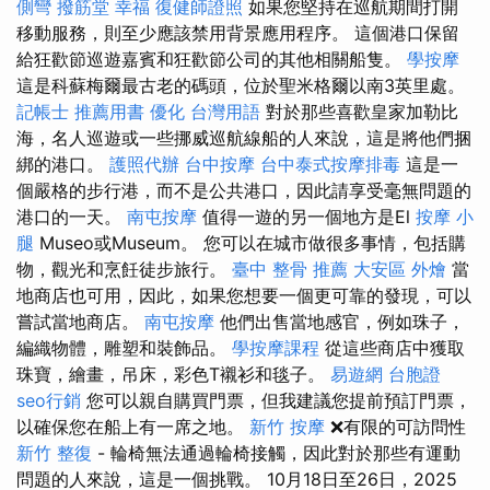
側彎
撥筋堂 幸福
復健師證照
如果您堅持在巡航期間打開
移動服務，則至少應該禁用背景應用程序。 這個港口保留
給狂歡節巡遊嘉賓和狂歡節公司的其他相關船隻。
學按摩
這是科蘇梅爾最古老的碼頭，位於聖米格爾以南3英里處。
記帳士 推薦用書
優化 台灣用語
對於那些喜歡皇家加勒比
海，名人巡遊或一些挪威巡航線船的人來說，這是將他們捆
綁的港口。
護照代辦
台中按摩
台中泰式按摩排毒
這是一
個嚴格的步行港，而不是公共港口，因此請享受毫無問題的
港口的一天。
南屯按摩
值得一遊的另一個地方是El
按摩 小
腿
Museo或Museum。 您可以在城市做很多事情，包括購
物，觀光和烹飪徒步旅行。
臺中 整骨 推薦
大安區 外燴
當
地商店也可用，因此，如果您想要一個更可靠的發現，可以
嘗試當地商店。
南屯按摩
他們出售當地感官，例如珠子，
編織物體，雕塑和裝飾品。
學按摩課程
從這些商店中獲取
珠寶，繪畫，吊床，彩色T襯衫和毯子。
易遊網 台胞證
seo行銷
您可以親自購買門票，但我建議您提前預訂門票，
以確保您在船上有一席之地。
新竹 按摩
❌有限的可訪問性
新竹 整復
- 輪椅無法通過輪椅接觸，因此對於那些有運動
問題的人來說，這是一個挑戰。 10月18日至26日，2025