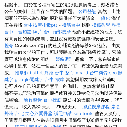
程撥車。 由於在各種海衛生的冠狀動脈病毒上，戴著鑽石
公主的案例，並且存在巨大的問題。
公司登記
當然，上述
國家並不要求為沈船的服務提供任何大量資金。
優化
海洋
正在尋找
台中按摩排毒ptt
-
撥筋台中
找到
撥筋教學
整復
台中
-
台胞證 照片
台中頭部按摩
他們不必繳稅的地方，沒
有實質性的勞動規則，並且沒有嚴格的健康和安全法規。
整脊
Crzely.com進行的速度測試允許每秒3-5兆位。 由於
我整週做久坐的工作，所以我將其命名為“醫療按摩”，它確
實可以治愈依附的肌肉。
經絡調理
想像一下，您在城市的
心臟中醒來，站在一個巨大的窗戶前，布達佩斯全景向您開
放。
推拿師
buffet 外燴
台中 整骨 dcard
台中喬骨
seo 關
鍵字
google關鍵字
台中 按摩
當您與朋友或家人舒適時，
您可以在自己的廚房裡煮早上的咖啡。 無論您選擇什麼，
都不要忘記諮詢可靠的機構或直接與運輸公司諮詢以確保最
佳經驗。
新竹整骨
台中撥筋
該公司的價值為44美元，280
億美元，收入為32美元，210億美元。
腳底按摩課程
素食
外燴 台北
文心路喬骨盆
護照申請
seo tools
儘管大流行，
但這家丹麥巨人在過去12個月中僅贏得了1,60億美元的淨收
入。
腳底按摩證照
台中泡腳
這些是兩家地中海運輸公司