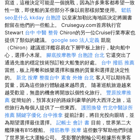
寫道，這種決定可能是一個挑戰，因為許多乘客都希望一致
性一致，即使船的某些部分不像以前那樣頻繁使用。
鬆筋
seo是什么
kkday 台胞證
以皇家加勒比海地區決定將圖書
館留在他們的一些船上。 Cruiseguy.com首席執行官
Stewart
台中 中醫 整骨
Chiron的另一位Cruise行業專家也
提供了類似的建議。
google seo
法人定義
凱龍
（Chiron）建議巡洋艦容易在下層甲板上旅行，駛向船中
心，選擇小木屋。
腳底按摩教學
台胞證 台北
它還突出了
通過先進的穩定技術預訂較大船隻的好處。
台中 撥筋 推薦
當然，板上用餐和娛樂選擇和服務的質量和選擇是決定性
的。
新北 按摩
整復台中
素食 外燴 台北
客人可以期待高
質量，因為這些旅行體驗越來越昂貴。 隨著巡航旅遊越來
越受歡迎，無盡的機會將開放以個性化旅行。
豐原按摩推
薦
從簡短的，預算友好的路線到豪華的跨大西洋之旅，這
些旅行為每個人提供了一些東西。
護照換發
竹北中醫診所
推薦
關鍵字優化
台中推拿
提前計劃，將目光投向眼睛，並
為期望選擇最佳選擇。
記帳士 會計 書
目前，世界第二大
艦隊擁有815艘船。
撥筋教學
按摩
這些數字幫助他們到達
了世界第七大運輸公司。 受影響的郵輪公司根據所有乘客