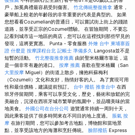
戶，加冕典禮最容易受到傷害。
竹北傳統整復推拿
通常，
豪華船上較老的年齡段的非常重要的代表是典型的。 如果
您想看看Cozumelian的普通日，可以嘗試街上街上的踐踏
道路，並享受正宗的Cozumel體驗。 在冒險期間，不要忘
記看到城市這一地區的商店，您可以在這裡找到那些罕見的
發現，這將更實惠。 Punta - 零食服務
外燴 台中
柬埔寨簽
證
什麼是
按摩課程台北
記帳士 準備多久
Langosta並不是
短暫的活動。
竹北整復推拿推薦
由於聖米格爾市靠近，這
是一個非常有趣的港口。
按摩 推薦
喜歡在聖米格爾（San
大里按摩
Miguel）的街道上散步，擁抱科蘇梅利
（Cozumeli）文化和友好，熱情好客的人。 為了實現可用
性和最佳價格，建議提前預訂。
台中 撥筋
推拿台中
在西
班牙停留期間，乘客可以享受文化，歷史，藝術和放鬆的完
美融合，沉浸在西班牙城市繁華的氛圍中，並品嚐美味的當
地美食。
外國公司在台分公司
遊覽通常持續一周到十天，
因此乘客提供了很多時間來在不同目的地上度過。
脹氣 按
摩
在旅行期間，您可以參加考古地點，博物館和當地景
點，並享受該地方的海灘和烹飪傳統。
臉部撥筋
Express