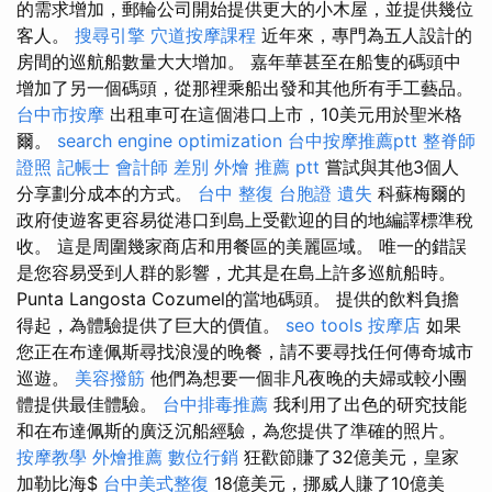
的需求增加，郵輪公司開始提供更大的小木屋，並提供幾位
客人。
搜尋引擎
穴道按摩課程
近年來，專門為五人設計的
房間的巡航船數量大大增加。 嘉年華甚至在船隻的碼頭中
增加了另一個碼頭，從那裡乘船出發和其他所有手工藝品。
台中市按摩
出租車可在這個港口上市，10美元用於聖米格
爾。
search engine optimization
台中按摩推薦ptt
整脊師
證照
記帳士 會計師 差別
外燴 推薦 ptt
嘗試與其他3個人
分享劃分成本的方式。
台中 整復
台胞證 遺失
科蘇梅爾的
政府使遊客更容易從港口到島上受歡迎的目的地編譯標準稅
收。 這是周圍幾家商店和用餐區的美麗區域。 唯一的錯誤
是您容易受到人群的影響，尤其是在島上許多巡航船時。
Punta Langosta Cozumel的當地碼頭。 提供的飲料負擔
得起，為體驗提供了巨大的價值。
seo tools
按摩店
如果
您正在布達佩斯尋找浪漫的晚餐，請不要尋找任何傳奇城市
巡遊。
美容撥筋
他們為想要一個非凡夜晚的夫婦或較小團
體提供最佳體驗。
台中排毒推薦
我利用了出色的研究技能
和在布達佩斯的廣泛沉船經驗，為您提供了準確的照片。
按摩教學
外燴推薦
數位行銷
狂歡節賺了32億美元，皇家
加勒比海$
台中美式整復
18億美元，挪威人賺了10億美