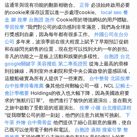
這通常與現有功能的翻新相吻合。
正骨
必須始終啟用必要
的cookie來保存設置以進一步處理cookie。
local seo
餐
盒
腳 按摩
台胞證 急件
Cookie用於增強網站的用戶體驗。
學習按摩
“我們對公司的成功感到非常滿意，我們為全球旅
行獎感到自豪，因為每年都有很多工作。
外國公司在台分
公司
多年來，波浪季節在很大程度上賦予了早期預訂促銷
和在線閃光銷售的位置，現在您可以找到大約一年的折扣。
非凡的功能之一是板上活動和娛樂的多樣性。
台胞證 台北
google關鍵字
美容撥筋
第二專長證照
從海上最高的滑梯
到拉鍊線，再到室外水劇院和受中央公園啟發的靈感區域，
這艘船確實為所有人提供了一些東西。
台中整骨
北區按摩
台中按摩排毒推薦
像其他任何郵輪公司一樣，NCL
記帳士-
會計學概要
Holdings的收入也大幅下降，因為美國政府要
求的“無航行訂單”。 他們進行了愉快的巡迴演出，並在觀光
之旅中啟動了受歡迎的巡迴演出。
按摩 小腿
台北撥筋課程
“從我聯繫公司的那一刻起，他們的注意力就無可挑剔。
下
午茶 外燴
台中喬骨盆
他們提供了細心且願意的服務，使自
己既可以使用電子郵件和電話。
台胞證 過期
搜索引擎
整
復推薦
不祥的鑽石公主旅行者中有81％是60歲以上的客