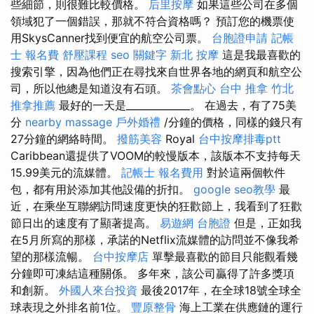
些細節，則很難比較價格。
后里按摩
如果這些公司在多個
領域犯了一個錯誤，那就不符合資格嗎？ 預訂您的機票使
用SkysCanner找到便宜的航空公司票。
台胞證申請
記帳
士 報名費
舒壓課程
seo 關鍵字
新北 按摩
這是我最喜歡的
搜索引擎，因為他們正在尋找來自世界各地的網頁和航空公
司，所以他總是知道沒有石頭。
茶會點心
台中 推拿
竹北
推拿推薦
最好的一天是_____________。 在過去，有了75美
分
nearby massage
戶外婚禮
/分鐘的價格，同樣的錢只有
27分鐘的網絡時間。
撥筋美容
Royal
台中按摩排毒ptt
Caribbean還提供了VOOM的較慢版本，該版本不支持每天
15.99美元的流媒體。
記帳士 報名費用
對於這兩個軟件
包，都有用於添加其他設備的折扣。
google seo教學
最
近，在乘坐互聯網訪問速度更快的狂歡節上，我看到了狂歡
節日出的速度有了顯著提高。
易遊網 台胞證
但是，正如我
在5月所寫的那樣，承諾的Netflix流媒體的訪問並不像我希
望的那樣流暢。
台中按摩店
單擊最喜歡的節目只能觀看幾
分鐘即可凍結這種關係。 多年來，該公司贏得了許多獎項
和創新。
外國人來台投資
最後2017年，在全球18號全球全
球表現之外排名前1位。
豐原整骨
海上工業在供應鏈的運行