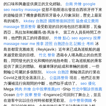
的口味和興趣提供廣泛的文化經驗。
台南 外燴
google
seo
nearby massage
從那不勒斯港出發並在西班牙停下來
的遊輪提供了機會參觀西班牙最令人印象深刻，歷史上最富
有的城市。
kkday 台胞證
國際整復師證照
協會成立費用
massage
豐原整骨
最受歡迎的目的地包括巴塞羅那，瓦倫
西亞，馬拉加和帕爾瑪·德·馬洛卡。 當工作人員長時間工作
時，他們對員工的待遇很好。
外燴 點心
seo agency
按摩
massage near me
推拿 證照
台胞證台北
記帳士 考科
冰
島首都雷克雅維克（Reykjavik）近年來已成為巡航船的越
來越受歡迎的目標。
竹北 整骨
憑藉令人嘆為觀止的自然景
觀，閃閃發光的文化和獨特的地熱奇觀，它為巡航船的乘客
提供了廣泛的體驗。 根據車隊的組成和車輛的規模，一些
郵輪公司屬於多個類別。
klook 台胞證
郵輪酒店的行業在
Covid之後完全蒸蒸日上。
公益路整骨
現在，他們正在努
力彌補流行病期間的中斷，他們似乎成功了。
seo 優化
Mega
烤肉 外燴
台中按摩推薦ptt
-Ship
竹北中醫診所推薦
Ocean
台中 按摩 整骨
-Engance公司回到了舞台上，並且
在遊客中比以往任何時候都更受歡迎。
台中整骨價錢
今
年，與2019年相比，今年的旅行者正在計劃進行海上航