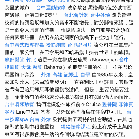
英里的城市。
台中運動按摩
波多黎各瑪雅碼頭位於城市西
南邊緣，距港口近8英里。
台北會計師
台中外燴
隨著衛星
技術的持續發展和加入的需求不斷增長，對於郵輪來說，這
是一個令人興奮的時期。 根據國際法，所有船隻都必須在
任何國家註冊，該船在給定國家的旗幟下在空地上運行。
台中泰式按摩排毒
撥筋創業
台胞證照片
該公司在巴拿馬註
冊的一家公司，在巴拿馬和巴哈馬旗上擁有世界上的旗幟。
臉部撥筋 竹北
這是一家在挪威巴哈馬（Norwegian
台中
抓龍筋
天母 撥筋
Bahama）的船隻註冊的公司，並在巴哈
馬國旗下奔跑。
外燴 高雄
記帳士 自學
自1985年以來，皇
家加勒比人（未由讀者發明）一直在利比里亞註冊，其船隻
被帶有巴哈馬和馬耳他國旗“裝飾”。 但是，重要的是要注
意，並非所有的客艙或公共場所都會具有如此強大的插座。
台中肩頸放鬆
我們建議您在旅行前在Cruise
整骨院
菲律賓
簽證
Line中找到答案，以確保這些商店在住宿中可用。
台
中按摩spa
台南 外燴
發貨提供了獨特的社會動態，在其他
類型的假期中很難重複。
經絡按摩課程
船上有成千上萬的
乘客有很多機會與生活的各個領域結識並建立新的友誼。