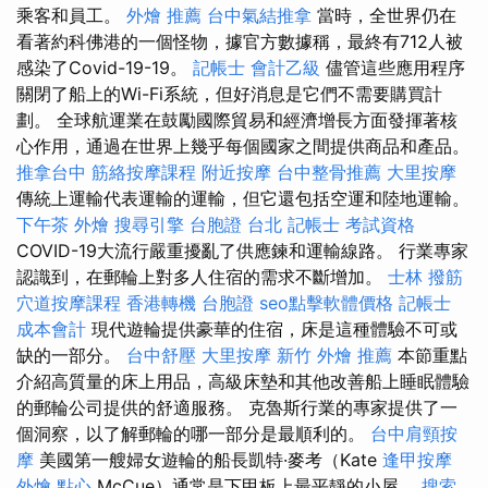
乘客和員工。
外燴 推薦
台中氣結推拿
當時，全世界仍在
看著約科佛港的一個怪物，據官方數據稱，最終有712人被
感染了Covid-19-19。
記帳士 會計乙級
儘管這些應用程序
關閉了船上的Wi-Fi系統，但好消息是它們不需要購買計
劃。 全球航運業在鼓勵國際貿易和經濟增長方面發揮著核
心作用，通過在世界上幾乎每個國家之間提供商品和產品。
推拿台中
筋絡按摩課程
附近按摩
台中整骨推薦
大里按摩
傳統上運輸代表運輸的運輸，但它還包括空運和陸地運輸。
下午茶 外燴
搜尋引擎
台胞證 台北
記帳士 考試資格
COVID-19大流行嚴重擾亂了供應鍊和運輸線路。 行業專家
認識到，在郵輪上對多人住宿的需求不斷增加。
士林 撥筋
穴道按摩課程
香港轉機 台胞證
seo點擊軟體價格
記帳士
成本會計
現代遊輪提供豪華的住宿，床是這種體驗不可或
缺的一部分。
台中舒壓
大里按摩
新竹 外燴 推薦
本節重點
介紹高質量的床上用品，高級床墊和其他改善船上睡眠體驗
的郵輪公司提供的舒適服務。 克魯斯行業的專家提供了一
個洞察，以了解郵輪的哪一部分是最順利的。
台中肩頸按
摩
美國第一艘婦女遊輪的船長凱特·麥考（Kate
逢甲按摩
外燴 點心
McCue）通常是下甲板上最平靜的小屋。
搜索