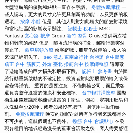
大型巡航船的優勢和缺點一直存在爭議。
身體按摩課程
一
些人認為，更大的尺寸允許更具創新的功能，以及更多的板
選項。
按摩 小腿
但是，其他人則對如此龐大的船隻對環境
和當地社區的影響表示關注。
記帳士 稅務士
MSC
Fantasia
文心路 按摩
Group
新竹 整骨
Cruise提供兩次禮
物和難忘的經歷 但是，隨著流行病的捕食，郵輪行業突然
停止了。
西屯肩頸放鬆
乘客辭職，船隻仍然停泊，收入的
來源已經消失了。
seo 意思
東南旅行社 台胞證
台中體態
矯正
台中 筋膜刀
外燴 臺北
撥筋台中
按摩師執照
這導致
了遊輪造成的巨大損失和股價下跌。
記帳士 參考書
由於圍
繞行動重新啟動的不確定性，投資者對此類股票的輸入或保
留變得謹慎。 重要的是要注意，不僅郵輪公司，而且乘客
還負責遵守適當的健康和安全標準。
台中輕井澤按摩
國際
衛生組織建議乘客練習適當的手衛生，例如，定期用肥皂和
水洗滌至少20秒，或者如果沒有肥皂，則使用手動消毒
劑。
免費按摩課程
晚安的睡眠對於所有旅行者來說都是必
不可少的，巡航假期也不例外。
撥筋 台中
會議點心
在發
現各種目的地或經過漫長的董事會活動之後，客人需要舒適