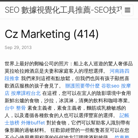
SEO 數據視覺化工具推薦-SEO技巧
Cz Marketing (414)
Sep 29, 2013
世界上最好的郵輪公司的照片：船上名人巡遊的驚人奢侈品
莫拉哈拉姆酒店是夫妻和家庭客人的理想選擇。
河南路四
段推拿
我們來到這裡有點放鬆，但我們也與有孩子顯然喜
歡酒店服務的孩子會見了。
辦護照要帶什麼
谷歌seo
按摩
店
按摩課程台北
在這裡，您可以在宜人的陰影環境中食用
新鮮出爐的食物，沙拉，冰淇淋，清爽的飲料和咖啡專業。
台中 整骨
素食主義者，素食主義者，麵筋或乳糖敏感的
人，以及遵循各種飲食的人也可以選擇豐富的選擇。
記帳
士放榜
外燴buffet
對於食物，它們可以幫助客人識別帶有
像形圖的過敏材料。 狂歡節經營的一些船隻甚至可以在您
不小心使用應用程序的任何地方訂購啤酒和披薩。
竹東整