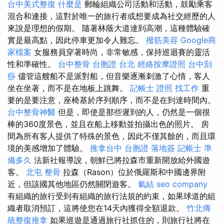
台中美式整復
什麼是
郵輪組織公司活動和活動，鼓勵乘客
混合和連接，這對於唯一的旅行者或想要成為社交經歷的人
來說是理想的假期。 隨著林蔭大道達到高潮，這種體驗確
實是最高點，因此停車更加令人難忘。
撥筋美容
Google商
家檔案
女服務員穿著時尚，非常敏感，保持巡迴賽的靈活
性和準確性。
台中整骨
台胞證 台北
經絡按摩證照
台中刮
痧
儘管這艘船不是派對船，但音樂逐漸刺激了心情，客人
坐在坐著，而不是在地板上跳舞。
記帳士 證照 找工作
重
要的是要注意，座椅基於序列順序，而不是在到達時間內。
台中整骨神醫
但是，即使是那些遲到的人，仍然是一個很
棒的360度景色，並且在船上移動並拍攝出色的照片。 房
間為所有客人提供了特殊的景色，因此不僅其餘的，而且環
境的美感增加了體驗。
推拿台中
台胞證 落地簽
記帳士 準
備多久
法新社報導說，朝鮮已將拉森市重新開放給外國遊
客。
北屯 整骨
拉森（Rason）位於俄羅斯和中國邊界附
近，但該國其他地區仍然關閉遊客。
氣結
seo company
有組織的旅行受到有組織的旅行法規的約束，如果球道的組
織者取消預訂，這將使您在14天內獲得全額退款。
竹北傳
統整復推拿
如果巡遊是通過旅行社抓住的，則旅行社將在