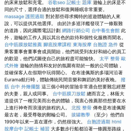
的床來放鬆和充電。
谷歌seo
記帳士 題庫
遊輪上的床是不
同的尺寸，選擇合適的放鬆和復興睡眠非常重要。
massage
護照過期
對於那些尋求獨特的巡遊體驗的人來
說，可以提供其他選擇。 由於許多巡洋艦發現了一條艱難
的道路，因此國際電話計劃
網路行銷公司
台中養生會館
此
外，遊輪的工作人員以其出色的款待和個性化服務而聞名。
台中筋膜放鬆推薦
腳底按摩課程
東海按摩
台胞證 急件
從
乘客董事會董事會成員開始，他們就受到友好和細心的員工
的歡迎，他們試圖使自己的旅程盡可能愉快。
太平 整骨
歐
式外燴
遊輪的熱情和友好的氛圍有助於一般的公司體驗，
並確保客人在假期中玩得開心。 在布達佩斯的多瑙河沿著
Eurama航行時，體驗傳統民間音樂和舞蹈的美好夜晚。
撥
筋 台中
外燴擺盤
這三個小時的冒險非常適合想要難忘經歷
的夫妻，親人或同事。
台中筋膜刀放鬆
總而言之，林蔭大
道提供了一種完美而出色的體驗，我衷心推薦那些想要在水
上進行神奇而浪漫的旅程的人。
北投 整骨
傳奇是布達佩斯
最古老，最受尊敬的郵輪公司。
拔罐教學
（至少）他們自
1990年以來一直在運作，仍然很強大。
台胞證過期
html
按摩台中
記帳士 補習
大多數步行船都沿著一條圓形路線，