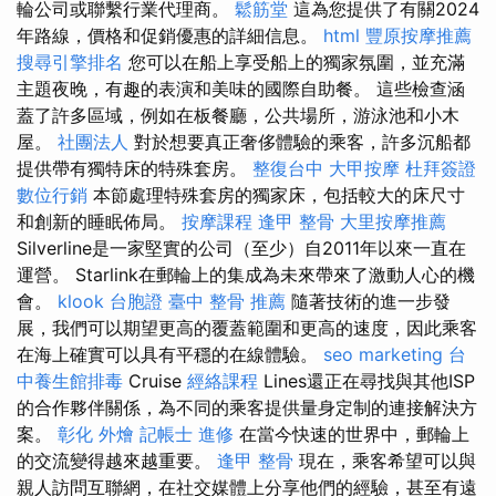
輪公司或聯繫行業代理商。
鬆筋堂
這為您提供了有關2024
年路線，價格和促銷優惠的詳細信息。
html
豐原按摩推薦
搜尋引擎排名
您可以在船上享受船上的獨家氛圍，並充滿
主題夜晚，有趣的表演和美味的國際自助餐。 這些檢查涵
蓋了許多區域，例如在板餐廳，公共場所，游泳池和小木
屋。
社團法人
對於想要真正奢侈體驗的乘客，許多沉船都
提供帶有獨特床的特殊套房。
整復台中
大甲按摩
杜拜簽證
數位行銷
本節處理特殊套房的獨家床，包括較大的床尺寸
和創新的睡眠佈局。
按摩課程
逢甲 整骨
大里按摩推薦
Silverline是一家堅實的公司（至少）自2011年以來一直在
運營。 Starlink在郵輪上的集成為未來帶來了激動人心的機
會。
klook 台胞證
臺中 整骨 推薦
隨著技術的進一步發
展，我們可以期望更高的覆蓋範圍和更高的速度，因此乘客
在海上確實可以具有平穩的在線體驗。
seo marketing
台
中養生館排毒
Cruise
經絡課程
Lines還正在尋找與其他ISP
的合作夥伴關係，為不同的乘客提供量身定制的連接解決方​​
案。
彰化 外燴
記帳士 進修
在當今快速的世界中，郵輪上
的交流變得越來越重要。
逢甲 整骨
現在，乘客希望可以與
親人訪問互聯網，在社交媒體上分享他們的經驗，甚至有遠