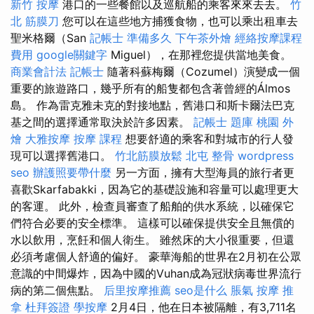
新竹 按摩
港口的一些餐館以及巡航船的乘客來來去去。
竹
北 筋膜刀
您可以在這些地方捕獲食物，也可以乘出租車去
聖米格爾（San
記帳士 準備多久
下午茶外燴
經絡按摩課程
費用
google關鍵字
Miguel），在那裡您提供當地美食。
商業會計法 記帳士
隨著科蘇梅爾（Cozumel）演變成一個
重要的旅遊路口，幾乎所有的船隻都包含著曾經的Álmos
島。 作為雷克雅未克的對接地點，舊港口和斯卡爾法巴克
基之間的選擇通常取決於許多因素。
記帳士 題庫
桃園 外
燴
大雅按摩
按摩 課程
想要舒適的乘客和對城市的行人發
現可以選擇舊港口。
竹北筋膜放鬆
北屯 整骨
wordpress
seo
辦護照要帶什麼
另一方面，擁有大型海員的旅行者更
喜歡Skarfabakki，因為它的基礎設施和容量可以處理更大
的客運。 此外，檢查員審查了船舶的供水系統，以確保它
們符合必要的安全標準。 這樣可以確保提供安全且無償的
水以飲用，烹飪和個人衛生。 雖然床的大小很重要，但還
必須考慮個人舒適的偏好。 豪華海船的世界在2月初在公眾
意識的中間爆炸，因為中國的Vuhan成為冠狀病毒世界流行
病的第二個焦點。
后里按摩推薦
seo是什么
脹氣 按摩
推
拿
杜拜簽證
學按摩
2月4日，他在日本被隔離，有3,711名