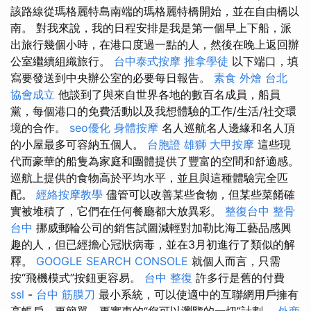
該路線從瑪格麗特島南端的瑪格麗特橋開始，並在自由橋以
南。 對我來說，我的日程安排是我是第一個早上下船，派
出旅行幾個小時，在港口度過一點的人，然後在晚上返回辦
公室繼續組織旅行。
台中泰式按摩
推拿學徒
以下端口，填
寫要發送到中央辦公室的必要每日報告。
素食 外燴 台北
協會成立
他談到了與來自世界各地的數百名成員，船員
黨，每個港口的免費活動以及我想體驗的工作/生活/社交環
境的合作。
seo優化
身體按摩
名人巡航名人邊緣和名人頂
的小屋最多可容納五個人。
台胞證 雄獅
大甲按摩
這些現
代而豪華的船隻為家庭和團體提供了豐富的空間和舒適感。
巡航上提供的食物高於平均水平，並且與這種體驗完全匹
配。
經絡按摩教學
儘管可以改善某些食物，但某些菜餚確
實被堆積了，它們在任何餐廳都大放異彩。
整復台中
整骨
台中
挪威郵輪公司的銷售試圖減輕對加勒比海工藝品感興
趣的人，但已經擔心冠狀病毒，並在3月初進行了類似的解
釋。
GOOGLE SEARCH CONSOLE
就個人而言，只需
按“飛機模式”按鈕更容易。
台中 整復
許多行是舊的付費
ssl
-
台中 筋膜刀
最小系統，可以使適中的互聯網用戶擁有
高帳戶，更簡單，更實惠的“您可以瀏覽的一切”計劃。
外商