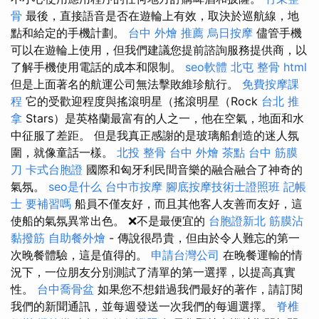
骨
最後，直接語音是否在遊輪上有效，取決於巡航線，地
點和給定的手機計劃。
台中 外燴 推薦
烏日按摩
儘管手機
可以在遊輪上使用，但我們建議您提前諮詢服務提供商，以
了解手機使用電話的成本和限制。
seo軟體
北屯 整骨
html
但是上面著名的航運公司無法擊敗維珍航行。
免費按摩課
程
它的受歡迎程度與搖滾明星（搖滾明星（Rock
台北 推
拿
Stars）是英格蘭最富有的人之一，他在空氣，地面和水
中征服了差距。 但是我真正感謝的是玻璃船創造的迷人氛
圍，就像童話一樣。
北投 整骨
台中 外燴 茶點
台中 筋膜
刀
卡式台胞證
國際和匈牙利民間音樂的融合融合了神奇的
氣氛。
seo是什么
台中市按摩
腳底按摩技術士證照班
記帳
士 要補習嗎
船員不僅友好，而且其他客人友善而友好，這
使船的氣氛異常出色。 ❌不是最便宜的
台胞證新北
筋膜沾
黏撥筋
自助餐外燴
- 傳說很昂貴，但由於令人難忘的第一
次晚餐體驗，這是值得的。
申請台灣公司
在晚餐運輸的情
況下，一位朋友分別測試了清單的第一選擇，以提高真實
性。
台中喬骨盆
如果您不想錯過我們最好的著作，請訂閱
我們的新聞通訊，並每週發送一次我們的每週選擇。
脊椎