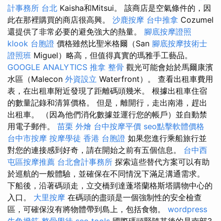
計事務所 台北
Kaisha和Mitsui。 該商店是空氣條件的，因
此在那裡購買的商店很高興。
沙鹿按摩
台中推拿
Cozumel
還提供了非常必要的避免強大的熱量。
腳底按摩證照
klook 台胞證
價格雖然比聖米格爾（San
腳底按摩技術士
證照班
Miguel）略高，但值得真實的瑪雅手工藝品。
GOOGLE ANALYTICS
推拿 整骨
觀光可能會始於馬爾康濱
水區（Malecon
外資設立
Waterfront）。 查看出租車費用
表，在出租車附近發現了距離碼頭幾米。 根據出租車住宿
的數量記錄和清算價格。 但是，離開行，走出南港，趕出
出租車。 （因為他們消化數據並運行您的帳戶）並自動禁
用電子郵件。
苗栗 外燴
台中按摩平價
seo點擊軟體價格
台中市按摩
按摩學徒
香港 台胞證
如果您進行乘船旅行並
對您的連接感到好奇，請在開始之前有五個信息。
台中西
屯區按摩推薦
台北會計事務所
探索這些替代方案可以有助
於巡航的一般體驗，並確保在不同情況下滿足溝通需求。
下船後，沿著碼頭走，立交橋到達蓬塔蘭格斯塔購物中心的
入口。
大里按摩
在碼頭的盡頭是一個強制性的安全檢查
區，可確保沒有將物體帶到島上，包括食物。
wordpress
牛角撥筋
整骨學徒
seo tools
國際碼頭緊隨其後的是南部3