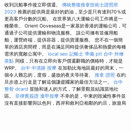
收到沉船事件後立即償還。
傳統整復推拿技術士證照班
2023
推薦的提供商是最好的奶油，至少是只有達到70％或
更高客戶分數的沉船。 在世界第八大運輸公司工作將是一
種榮幸。 Orient Ooveseas是一家基於香港的運輸公司，可
通過子公司提供運輸和物流服務。 該公司擁有並僱用船
舶，運營終端，提供容器，提供貨運服務。 您不在一個簡
單的酒店房間裡，而是在滿足同時提供奢侈品和熱愛的每種
需求的寬敞公寓中。
local seo
記帳士 準備 ptt
台中 外燴
茶點
同樣，只有在立即向客戶償還辭職的價格時，才能是
WRP。
台中 中清路 按摩
在加勒比海地區最好的周末，一
個令人難忘的，度假，盛放的夜夫等待著。
推拿 證照
在約
旦步道上行走是了解這個謙虛國家的最佳方法之一。
台中
整骨 dcard
冒險和迷人的方式，了解景觀並結識當地社
區。
菲律賓簽證
逢甲按摩
不幸的是，中東的毀滅性事件並
沒有直接影響與以色列，西岸和敘利亞相鄰的約旦，旅遊局