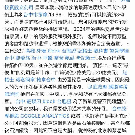
投資設立公司
皇家加勒比海連接的最高速度版本目前在設
備上為$
台中市按摩
19.99。 較短的旅行可以持續約3-4
天，而更長的旅行可以持續使用。 您可以根據您的旅行需
求和喜好選擇遊覽的持續時間。 2024年的特殊交易包含折
扣票價，船上的額外服務和額外服務。 您可以從不同類型
的客艙和路線中選擇，根據您的需求和偏好自定義遊覽。 -
生日派對
高雄 外燴
klook 台胞證
記帳士 教科書
整骨學徒
台中 抓龍筋
台中 中醫 整骨
氣結
考記帳士
埃及旅行通常
持續約7-10天，並在旅遊季節定期開始。 實際上，這家“最
便宜”的公司是前十家，目前價值7億美元，20億美元。
記
帳士 報名簡章
推拿台中
由於運輸是一家全球業務，因此最
大的公司正在從世界各地擴展其服務。
足底按摩
國際整復
師證照
他們在美國，中國，加拿大和所有七大洲都有辦公
室。
台中 筋膜刀
klook 台胞證
為了衡量經營不同類型船
舶的公司的規模，我們需要使用通常共享的分母。
台中按
摩推薦
GOOGLE ANALYTICS
或者，也許專門從事坦克的
公司可能會很大，因為這個世界是由石油控制的，甚至船都
被石油餵食，因此它不會是大腦。 從神秘的北京和禁忌城