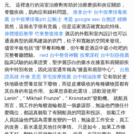
元。 這裡進行的浴室治療劑有助於治療磨損和炎症關節，
脊髓疾病，肌肉症和婦科問題。
推拿台中
台中按摩排毒推
薦
台中按摩排毒ptt
記帳士 考題
google seo
台胞證 雄獅
當然，這個名字很有意義，但是這家酒店確實如此特殊。
身體撥筋教學
竹東整復推拿
酒店的外觀和室內設計也可以
通過典型的羅馬建築的拱門，柱子和寬敞的空間來發現。
儘管半板包括“僅”早餐和晚餐，但午餐是酒店中庭小吃吧的
完整餐廳體驗。
rwd
台中整骨神醫
按摩課程
台中刮痧推薦
臨床試驗的結果證實，聖伊麗莎白的藥水在膝蓋和肩關節疾
病中特別有效，因此浴室通常稱為“膝蓋和肩部中心”。
台胞
證高雄
外燴 意思
草屯按摩推薦
台中精油按摩
它有助於更​​
快地吸收營養並留下廢物，而從皮膚吸收的每種礦物質都有
其自身的有益作用。 如果您喜歡此選項，請歡迎使用“
Lenin”，“ Mikhail Frunze”，“ Kronstadt”發動機。 就船員
而言，我工作的每艘遊輪都是一個參謀部，無論他們擔任什
麼職位，都認真聽取了有關船員的問題和投訴。 鼓勵工作
人員談論他們認為需要改變的一切，無論是工作安全，員工
的改善，薪水還是其他任何事情。 只是如今，如果工作條
件不好，郵輪公司就無法生存。 但是，在該行業中，關於