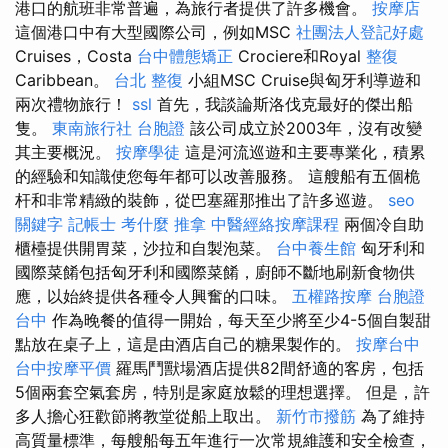
港口的航班非常普遍，為旅行者提供了許多機會。
按摩店
這個港口中有大型國際公司，例如MSC
社團法人登記好處
Cruises，Costa
台中體態矯正
Crociere和Royal
整復
Caribbean。
台北 整復
小組MSC Cruise與匈牙利導遊和
兩次禮物旅行！
ssl
首先，我談論斯洛伐克最好的傑出船
隻。
東南旅行社 台胞證
該公司成立於2003年，沒有改變
其主要概況。
按摩學徒
這是河流巡遊和主要專業化，積累
的經驗和知識使您每年都可以改善服務。 這艘船有五個桅
杆和非常精緻的裝飾，從巴塞羅那推出了許多巡遊。
seo
關鍵字
記帳士 考什麼
推拿
中醫經絡按摩課程
兩個冷自助
櫃檯提供開胃菜，沙拉和自製泡菜。
台中養生館
匈牙利和
國際菜餚包括匈牙利和國際菜餚，廚師不斷地刷新食物供
應，以始終提供各種令人興奮的口味。
五權路按摩
台胞證
台中
作為晚餐的值得一開始，每天至少將至少4-5個自製甜
點放在桌子上，這是由酒店自己的糖果製作的。
按摩台中
台中按摩平價
羅馬鬥獸場酒店提供82間舒適的客房，包括
5個兩套空氣套房，特別是家庭放鬆的理想選擇。 但是，許
多人擔心狂歡節將教堂從船上取出。
新竹市撥筋
為了維持
高質量標準，每艘船每五年進行一次常規維護和安全檢查，