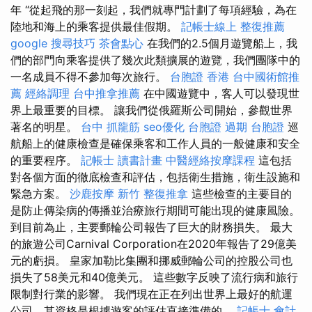
年 “從起飛的那一刻起，我們就專門計劃了每項經驗，為在
陸地和海上的乘客提供最佳假期。
記帳士線上
整復推薦
google 搜尋技巧
茶會點心
在我們的2.5個月遊覽船上，我
們的部門向乘客提供了幾次此類擴展的遊覽，我們團隊中的
一名成員不得不參加每次旅行。
台胞證 香港
台中國術館推
薦
經絡調理
台中推拿推薦
在中國遊覽中，客人可以發現世
界上最重要的目標。 讓我們從俄羅斯公司開始，參觀世界
著名的明星。
台中 抓龍筋
seo優化
台胞證 過期
台胞證
巡
航船上的健康檢查是確保乘客和工作人員的一般健康和安全
的重要程序。
記帳士 讀書計畫
中醫經絡按摩課程
這包括
對各個方面的徹底檢查和評估，包括衛生措施，衛生設施和
緊急方案。
沙鹿按摩
新竹 整復推拿
這些檢查的主要目的
是防止傳染病的傳播並治療旅行期間可能出現的健康風險。
到目前為止，主要郵輪公司報告了巨大的財務損失。 最大
的旅遊公司Carnival Corporation在2020年報告了29億美
元的虧損。 皇家加勒比集團和挪威郵輪公司的控股公司也
損失了58美元和40億美元。 這些數字反映了流行病和旅行
限制對行業的影響。 我們現在正在列出世界上最好的航運
公司，其資格是根據遊客的評估直接準備的。
記帳士 會計