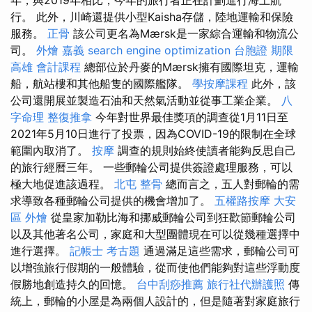
行。 此外，川崎還提供小型Kaisha存儲，陸地運輸和保險
服務。
正骨
該公司更名為Mærsk是一家綜合運輸和物流公
司。
外燴 嘉義
search engine optimization
台胞證 期限
高雄 會計課程
總部位於丹麥的Mærsk擁有國際坦克，運輸
船，航站樓和其他船隻的國際艦隊。
學按摩課程
此外，該
公司還開展並製造石油和天然氣活動並從事工業企業。
八
字命理 整復推拿
今年對世界最佳獎項的調查從1月11日至
2021年5月10日進行了投票，因為COVID-19的限制在全球
範圍內取消了。
按摩
調查的規則始終使讀者能夠反思自己
的旅行經曆三年。 一些郵輪公司提供簽證處理服務，可以
極大地促進該過程。
北屯 整骨
總而言之，五人對郵輪的需
求導致各種郵輪公司提供的機會增加了。
五權路按摩
大安
區 外燴
從皇家加勒比海和挪威郵輪公司到狂歡節郵輪​​公司
以及其他著名公司，家庭和大型團體現在可以從幾種選擇中
進行選擇。
記帳士 考古題
通過滿足這些需求，郵輪公司可
以增強旅行假期的一般體驗，從而使他們能夠對這些浮動度
假勝地創造持久的回憶。
台中刮痧推薦
旅行社代辦護照
傳
統上，郵輪的小屋是為兩個人設計的，但是隨著對家庭旅行