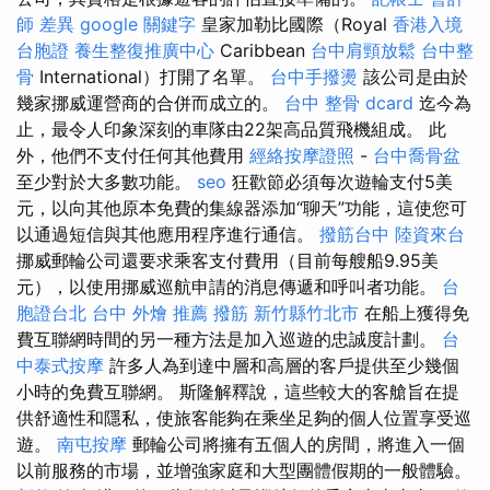
師 差異
google 關鍵字
皇家加勒比國際（Royal
香港入境
台胞證
養生整復推廣中心
Caribbean
台中肩頸放鬆
台中整
骨
International）打開了名單。
台中手撥燙
該公司是由於
幾家挪威運營商的合併而成立的。
台中 整骨 dcard
迄今為
止，最令人印象深刻的車隊由22架高品質飛機組成。 此
外，他們不支付任何其他費用
經絡按摩證照
-
台中喬骨盆
至少對於大多數功能。
seo
狂歡節必須每次遊輪支付5美
元，以向其他原本免費的集線器添加“聊天”功能，這使您可
以通過短信與其他應用程序進行通信。
撥筋台中
陸資來台
挪威郵輪公司還要求乘客支付費用（目前每艘船9.95美
元），以使用挪威巡航申請的消息傳遞和呼叫者功能。
台
胞證台北
台中 外燴 推薦
撥筋 新竹縣竹北市
在船上獲得免
費互聯網時間的另一種方法是加入巡遊的忠誠度計劃。
台
中泰式按摩
許多人為到達中層和高層的客戶提供至少幾個
小時的免費互聯網。 斯隆解釋說，這些較大的客艙旨在提
供舒適性和隱私，使旅客能夠在乘坐足夠的個人位置享受巡
遊。
南屯按摩
郵輪公司將擁有五個人的房間，將進入一個
以前服務的市場，並增強家庭和大型團體假期的一般體驗。