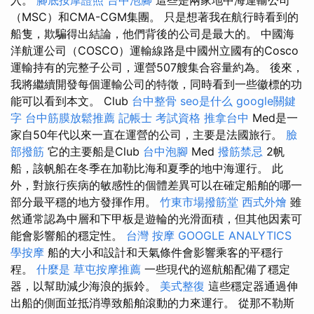
（MSC）和CMA-CGM集團。 只是想著我在航行時看到的
船隻，欺騙得出結論，他們背後的公司是最大的。 中國海
洋航運公司（COSCO）運輸線路是中國州立國有的Cosco
運輸持有的完整子公司，運營507艘集合容量約為。 後來，
我將繼續開發每個運輸公司的特徵，同時看到一些徽標的功
能可以看到本文。 Club
台中整骨
seo是什么
google關鍵
字
台中筋膜放鬆推薦
記帳士 考試資格
推拿台中
Med是一
家自50年代以來一直在運營的公司，主要是法國旅行。
臉
部撥筋
它的主要船是Club
台中泡腳
Med
撥筋禁忌
2帆
船，該帆船在冬季在加勒比海和夏季的地中海運行。 此
外，對旅行疾病的敏感性的個體差異可以在確定船舶的哪一
部分最平穩的地方發揮作用。
竹東市場撥筋堂
西式外燴
雖
然通常認為中層和下甲板是遊輪的光滑面積，但其他因素可
能會影響船的穩定性。
台灣 按摩
GOOGLE ANALYTICS
學按摩
船的大小和設計和天氣條件會影響乘客的平穩行
程。
什麼是
草屯按摩推薦
一些現代的巡航船配備了穩定
器，以幫助減少海浪的振鈴。
美式整復
這些穩定器通過伸
出船的側面並抵消導致船舶滾動的力來運行。 從那不勒斯