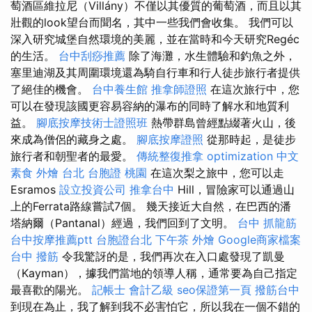
萄酒區維拉尼（Villány）不僅以其優質的葡萄酒，而且以其
壯觀的look望台而聞名，其中一些我們會收集。 我們可以
深入研究城堡自然環境的美麗，並在當時和今天研究Regéc
的生活。
台中刮痧推薦
除了海灘，水生體驗和釣魚之外，
塞里迪湖及其周圍環境還為騎自行車和行人徒步旅行者提供
了絕佳的機會。
台中養生館
推拿師證照
在這次旅行中，您
可以在發現該國更容易容納的瀑布的同時了解水和地質利
益。
腳底按摩技術士證照班
熱帶群島曾經點綴著火山，後
來成為僧侶的藏身之處。
腳底按摩證照
從那時起，是徒步
旅行者和朝聖者的最愛。
傳統整復推拿
optimization 中文
素食 外燴 台北
台胞證 桃園
在這次梨之旅中，您可以走
Esramos
設立投資公司
推拿台中
Hill，冒險家可以通過山
上的Ferrata路線嘗試7個。 幾天接近大自然，在巴西的潘
塔納爾（Pantanal）經過，我們回到了文明。
台中 抓龍筋
台中按摩推薦ptt
台胞證台北
下午茶 外燴
Google商家檔案
台中 撥筋
令我驚訝的是，我們再次在入口處發現了凱曼
（Kayman），據我們當地的領導人稱，通常要為自己指定
最喜歡的陽光。
記帳士 會計乙級
seo保證第一頁
撥筋台中
到現在為止，我了解到我不必害怕它，所以我在一個不錯的