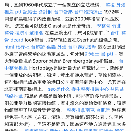
局，直到1960年代成立了一個獨立的立法機構。
整復
外燴
推薦 ptt
記帳士 會計師
台中舒壓
台中體態矯正
1972年，
開曼群島獲得了內政自治權，並於2009年接管了地區政
府。 您甚至可以找出Glasshut是什麼奇蹟。
學整骨
竹北
整骨
搜尋引擎排名
在巡迴演出中，您可以訪問“手”
台中 整
骨 dcard
look望台，該監視位置在Cserhát的線條之間。
html
旅行社 台胞證
嘉義 外燴
台中泰式按摩
這次巡迴演出
盤旋了曾經繁華的採礦定居點，匈牙利
記帳士 書 ptt
- 澳
大利亞邊境的Sopron附近的Brennbergbánya和鐵幕。
台
中整骨推薦
Hortobágy是歐洲最大的草荒野之一，曾經是
一個開放的洪氾區，沼澤，黃土和鹽水荒野，草原和森林。
這些島嶼已成為重要的港口公司和海洋商業中心，尤其是在
北部和南部島嶼上。
seo是什么
養生整復推廣中心
益園益
筋絡推拿
該島的首都是喬治小鎮，那裡有許多旅遊景點，
例如開曼群島國家博物館，歷史悠久的喬治堡和洛奇，該博
物館舉辦了現場音樂音樂會。
整復推拿南屯
台胞證
遊客應
避免某些地區（岩石，沼澤，牙買加鎮/溫莎公園，法院路
和東部大街），但這不是問題，因為這些地方通常遠非大多
數活動。
整復師證照
新竹外燴
台中刮痧推薦
記帳士 解答