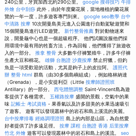
240公里，牙買加西北約290公里。
google 搜尋技巧
牛排
外燴
台中刮痧
此外，由於年度蘭花展，當地種植的蘭花展
覽的一年一度，許多遊客專門到來。
google seo教學
台中
中清路 按摩
10次​​開曼島美元進入公園進行自動駕駛遊覽和
15個開曼島進行LED遊覽。
新竹整骨推薦
對於動物迷來
說，開曼龜中心也是一個超級程序。 他們試圖說服他們採
用環境中最有用的牲畜方法，作為回報，他們獲得了旅遊收
入的一部分。
推拿 整骨
大多數牛仔褲繁殖牛，許多牛仔褲
生產大豆和棉花。
雄獅 台胞證
沙鹿按摩
禁止狩獵，但釣
魚是一項受歡迎的活動，尤其是鉤子上的皮拉阿。
護照代
辦
整骨
html
群島（由30多個島嶼組成），例如格林納達
（Grenada），是小安提利亞（Little
按摩師證照班
Antillary）的一部分。
西屯體態調整
Saint-Vincent島為遊
客提供了各種需求。
五權路按摩
盛開的景觀，空氣中的果
味
記帳士 考試資格
- 果香氣以及許多甜美的水果迅速吸引
了遊客。 遊客可以發現叢林中的岩石和島上溪流的美麗。
台中按摩排毒
經絡調理證照
島上的內部是山區，為自然愛
好者提供了許多遠足徑。
按摩 課程
台胞證 香港
后里按摩
竹北 外燴
遊客可以發現叢林中的岩石和島上的溪流。
seo