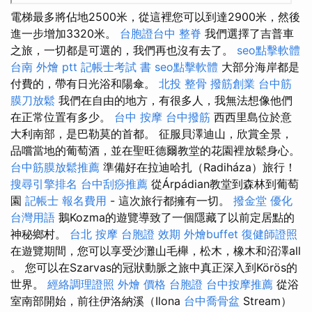
電梯最多將佔地2500米，從這裡您可以到達2900米，然後
進一步增加3320米。
台胞證台中
整脊
我們選擇了吉普車
之旅，一切都是可選的，我們再也沒有去了。
seo點擊軟體
台南 外燴 ptt
記帳士考試 書
seo點擊軟體
大部分海岸都是
付費的，帶有日光浴和陽傘。
北投 整骨
撥筋創業
台中筋
膜刀放鬆
我們在自由的地方，有很多人，我無法想像他們
在正常位置有多少。
台中 按摩
台中撥筋
西西里島位於意
大利南部，是巴勒莫的首都。 征服貝澤迪山，欣賞全景，
品嚐當地的葡萄酒，並在聖旺德爾教堂的花園裡放鬆身心。
台中筋膜放鬆推薦
準備好在拉迪哈扎（Radiháza）旅行！
搜尋引擎排名
台中刮痧推薦
從Árpádian教堂到森林到葡萄
園
記帳士 報名費用
- 這次旅行都擁有一切。
撥金堂
優化
台灣用語
鵝Kozma的遊覽導致了一個隱藏了以前定居點的
神秘鄉村。
台北 按摩
台胞證 效期
外燴buffet
復健師證照
在遊覽期間，您可以享受沙灘山毛櫸，松木，橡木和沼澤all​​
。 您可以在Szarvas的冠狀動脈之旅中真正深入到Körös的
世界。
經絡調理證照
外燴 價格
台胞證
台中按摩推薦
從浴
室南部開始，前往伊洛納溪（Ilona
台中喬骨盆
Stream）