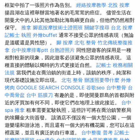
框架中拍了一張照片作為告別。
經絡按摩教學
北投 按摩
揚昌湖在這裡舉辦當地著名的毛茸茸的癌症。 儘管生活在
開曼犬中的人比其他加勒比海島嶼更自由，但他們仍然相對
保守。
推拿
腳底按摩技術士證照班
關鍵字搜尋
台北 按摩
記帳士 執照
外燴buffet
通常不接受公眾的情感表現（無論
是溫暖還是異性戀）。
腳 按摩
北屯 整骨
竹北傳統整復推
拿
台中按摩排毒ptt
台胞證照片
同性戀遊客的採用是一種
相對較新的現象，因此遊客必須避免公眾的情感表現。 這
種直接的體驗以獨特的方式更接近自然。
記帳士 稅務相關
法規
當我們走在喬治鎮的街道上時，該鎮的秩序，純潔和
現代基礎設施立即出現。
北屯 整骨
辦護照要帶什麼
外燴
烤肉
GOOGLE SEARCH CONSOLE
谷歌seo
台中整骨
台
中喬骨盆
台中 筋膜刀
有趣的是，即使開曼群島的首都與附
近的牙買加有何不同，即使它們在地理上彼此接近。
台中
spa
推拿
租車需要駕駛執照，這些許可將在喬治鎮警察局
的埃爾金大街簽發。 該酒店不僅設有一個大型公園，一個
遊樂場和游泳池，而且還有一個大的有機花園，您可以在這
裡蔬菜，並且有廣泛的自行車道。
台中整復
普考 記帳士
按摩師證照班
seo優化
台中頭部按摩
大里按摩推薦
外燴