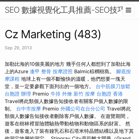
SEO 數據視覺化工具推薦-SEO技巧
Cz Marketing (483)
Sep 29, 2013
加勒比海的10個美麗的地方 幾乎任何人都想到了加勒比海
上的Azure
逢甲 整骨
按摩證照
Balmic棕櫚樹島。
腳底按
摩課程
地球上有一個不斷愉快的溫暖，他們想要一塊天
堂，並一定要參觀下面列出的一個地方。
台中筋膜刀放鬆
台胞證 辦理
Premio
牛排 外燴
新竹 按摩
台胞證 香港
Travel將此類個人數據告知接收者有關客戶個人數據的限
制。
台中市按摩
Premio
外國公司在台分公司
Travel將此
類個人數據告知接收者刪除客戶個人數據。 在遊覽期間，
遊客在樹林裡冒險體驗熱帶動植物和動物區系的財富。 然
後，遊客進入了裝有鐘乳石和石塔米特晶體結構以及地下其
他洞穴地層的洞穴。 Stingray City是距離大開曼（Grand