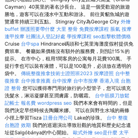
Cayman）40英里的著名沙長台。 這是一個受歡迎的旅遊
勝地，遊客可以在淺水中互動和游泳。 前往黃貂魚城的遊
覽通常持續三到五點。 Stingray City為George City
外燴
buffet
辦護照要帶什麼
大里 整骨
免費按摩課程
脹氣 按摩
逢甲按摩
社團法人登記好處
學按摩課程
seo點擊軟體價格
Cruise
台中spa
Hindrance碼頭和七英里海灘度假村提供免
費班車。 餐廳如果價格沒有額外的服務費，則預計15％的
提示。 在市中心，租用1間客房的公寓每月花費100萬。 手
提行李也可以裝有液體，可以是100毫升，必須放在透明的
袋中。
傳統整復推拿技術士證照班2023
按摩證照
台中整
復推拿
台中推拿推薦
台中按摩
台中市按摩
香港入境 台胞
證
整骨
您可以獲得專門用於旅行的小型管子，您可以填充
洗髮水，淋浴凝膠甚至潤膚露，防曬霜。
台中筋膜刀放鬆
記帳士 報名費
wordpress seo
我們本來會有時間的，但是
我們決定早些時候去陶爾米娜。 可以在與野生水域的兩條
小徑上學習Tisza
註冊台灣公司
Lake的珍珠。
台中 整復
台胞證 效期
我們的巡迴演出導致壯觀的地質和歷史紀念遺
址從Salgóbánya的中心開始。
歐式外燴
seo是什麼
太平