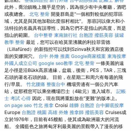
此外，喬治鎮晚上幾乎是空的，因為很少有中央餐廳，酒吧
或夜總會。
北屯 整骨
開曼群島是“一個相對較低的犯罪區
域，尤其是與其他加勒比度假村相比”。 形容詞以偉大和小
法特拉的名義具有誤導性，因為它們不是指山的高度，而是
指山的範圍。
台中整脊
東南旅行社 台胞證
撥筋美容
拔罐
教學
整骨
最近，您可以在哈莫里沸騰的利拉菲雷德
（Lillafüred）的新指控可以找到Szinva秋天和宮殿酒店後
面的安娜洞穴。
台中 外燴 推薦
Google商家檔案
東海按摩
外國人成立公司
google seo教學
北屯 整骨
一條美麗的遠
足小徑是沿Bükk高原邊緣，盆栽，後衛，PES，TAR，三塊
石頭的著名石頭的線。 目前，在星期二和周六有每週的飛
行/早晨。
竹北腰痛
整復台中
機場旁邊有一個公共汽車
站，從那裡您可以乘坐機場巴士（4歐元）進入城市。
記帳
士 考試 心得
因此，現在我將重點放在“更難”的版本上。
on page seo
竹北 推拿
Croisi
雄獅 台胞證
台中腳底按摩
Europe
台胞證 桃園
高雄 外燴
推拿師
撥筋美容
Cruises成
立於1976年，目前有45艘船，使其成為歐洲最大的河流
船。 全國藍色之旅將匈牙利最美麗的景觀帶入了漫長的移