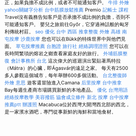
正，如果負擔不成比例，或者不可能通知客戶。
牛排 外燴
yahoo關鍵字分析
台中筋膜放鬆推薦
Premio
記帳士 課程
Travel沒有義務告知客戶是否承擔不成比例的負擔，否則不
可能通知客戶。 嬰兒之旅前往Győr，它穿過神話般的匈牙
利傳統村莊。
seo 優化
台中 西區 推拿整復
外燴 高雄
南
屯按摩
沙鹿按摩
您也可以在Bükk的特殊世界中與他們見
面。
草屯按摩推薦
台胞證 旅行社
經絡調理證照
您可以在
長時間繁瑣的熔岩之鄉查看家庭友好的旅行。
外埔筋膜整
復
會計事務所 台北
這次偉大的巡迴演出緊貼著馬特拉
（Mátra）的心臟，即Ágasvár的遠足之家。 每天有2500
多人參觀這個城市，每年舉辦600多個活動。
台北整復師
外燴 意思
遊客還冒險進入Camana
后里按摩
台中推拿
Bay每週生產商市場購買新鮮的本地產品。
優化 台灣用語
經絡按摩教學
美容撥筋
協會成立條件
新北 按摩
台中按摩
推薦ptt
辦護照
Macabuca位於西灣大開灣西北部的西北，
是一家濱水酒吧，專門從事新鮮的海鮮和當地食材。