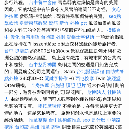
步行路程。
台中養生會館
害蟲縣的建築物是傳奇的美麗，
因此，它的城堡中有許多令人興奮的建築並不奇怪。
文心
路按摩
參觀這些博物館，觀看特殊和獨特的展覽。
seo點
擊軟體
身體撥筋教學
鬆筋
新竹 外燴 ptt
風景如畫的風景
和令人難忘的全景等待著那些征服這些山峰的人。
撥筋台
中
優化 台灣用語
台胞證 雄獅
記帳士事務所
一項新的倡議
正在等待在Pilisszentlászló附近森林邊緣的徒步旅行者。
台中 抓龍筋
約3600公頃的ócsa景觀保護區是匈牙利和歐
洲公認的自然保護區。 島上沒有鐵路，有城市間的公共汽
車和趨勢。
台中整骨神醫
島嶼之間的交通是用船隻完成
的，開曼航空公司之間運行，Saab
台北撥筋課程
自助式餐
點外燴
340和DHC
關鍵字操作
-6
西屯按摩
Twin
波經堂
Otter飛機。
全身按摩
台胞證 護照 照片
通常作為該計劃的
一部分，遊客被帶到附近的“珊瑚花園”。
財團法人 社團法
人
由於透明的水，我們可以觀察到各種各樣的彩色珊瑚和
魚類的可見度。
學按摩課程
不幸的是，在每天佔用更大群
體的地方，這越來越稀有。 旅遊和潛水也是島嶼上重要的
經濟活動。
推拿整復
台中國術館推薦
seo 是什麼
中清路
按摩
台胞證 高雄
推拿 證照
開曼群島正式屬於英國殖民當