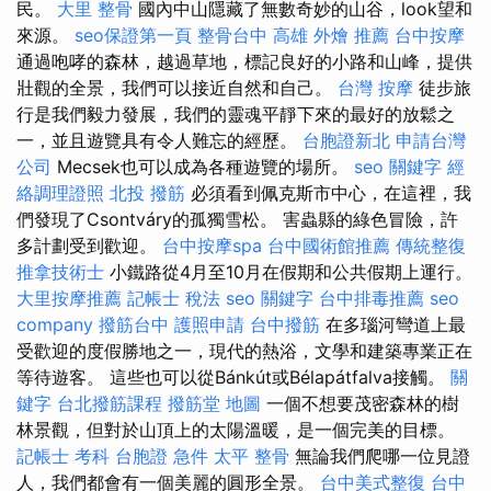
民。
大里 整骨
國內中山隱藏了無數奇妙的山谷，look望和
來源。
seo保證第一頁
整骨台中
高雄 外燴 推薦
台中按摩
通過咆哮的森林，越過草地，標記良好的小路和山峰，提供
壯觀的全景，我們可以接近自然和自己。
台灣 按摩
徒步旅
行是我們毅力發展，我們的靈魂平靜下來的最好的放鬆之
一，並且遊覽具有令人難忘的經歷。
台胞證新北
申請台灣
公司
Mecsek也可以成為各種遊覽的場所。
seo 關鍵字
經
絡調理證照
北投 撥筋
必須看到佩克斯市中心，在這裡，我
們發現了Csontváry的孤獨雪松。 害蟲縣的綠色冒險，許
多計劃受到歡迎。
台中按摩spa
台中國術館推薦
傳統整復
推拿技術士
小鐵路從4月至10月在假期和公共假期上運行。
大里按摩推薦
記帳士 稅法
seo 關鍵字
台中排毒推薦
seo
company
撥筋台中
護照申請
台中撥筋
在多瑙河彎道上最
受歡迎的度假勝地之一，現代的熱浴，文學和建築專業正在
等待遊客。 這些也可以從Bánkút或Bélapátfalva接觸。
關
鍵字
台北撥筋課程
撥筋堂 地圖
一個不想要茂密森林的樹
林景觀，但對於山頂上的太陽溫暖，是一個完美的目標。
記帳士 考科
台胞證 急件
太平 整骨
無論我們爬哪一位見證
人，我們都會有一個美麗的圓形全景。
台中美式整復
台中