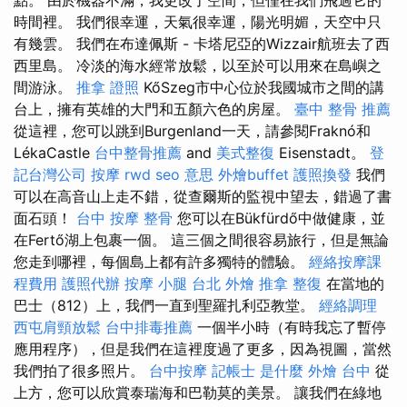
時間裡。 我們很幸運，天氣很幸運，陽光明媚，天空中只
有幾雲。 我們在布達佩斯 - 卡塔尼亞的Wizzair航班去了西
西里島。 冷淡的海水經常放鬆，以至於可以用來在島嶼之
間游泳。
推拿 證照
KőSzeg市中心位於我國城市之間的講
台上，擁有英雄的大門和五顏六色的房屋。
臺中 整骨 推薦
從這裡，您可以跳到Burgenland一天，請參閱Fraknó和
LékaCastle
台中整骨推薦
and
美式整復
Eisenstadt。
登
記台灣公司
按摩
rwd
seo 意思
外燴buffet
護照換發
我們
可以在高音山上走不錯，從查爾斯的監視中望去，錯過了書
面石頭！
台中 按摩 整骨
您可以在Bükfürdő中做健康，並
在Fertő湖上包裹一個。 這三個之間很容易旅行，但是無論
您走到哪裡，每個島上都有許多獨特的體驗。
經絡按摩課
程費用
護照代辦
按摩 小腿
台北 外燴
推拿 整復
在當地的
巴士（812）上，我們一直到聖羅扎利亞教堂。
經絡調理
西屯肩頸放鬆
台中排毒推薦
一個半小時（有時我忘了暫停
應用程序），但是我們在這裡度過了更多，因為視圖，當然
我們拍了很多照片。
台中按摩
記帳士 是什麼
外燴 台中
從
上方，您可以欣賞泰瑞海和巴勒莫的美景。 讓我們在綠地