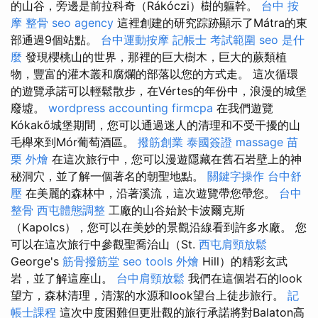
的山谷，旁邊是前拉科奇（Rákóczi）樹的軀幹。
台中 按
摩 整骨
seo agency
這裡創建的研究踪跡顯示了Mátra的東
部通過9個站點。
台中運動按摩
記帳士 考試範圍
seo 是什
麼
發現櫻桃山的世界，那裡的巨大樹木，巨大的蕨類植
物，豐富的灌木叢和腐爛的部落以您的方式走。 這次循環
的遊覽承諾可以輕鬆散步，在Vértes的年份中，浪漫的城堡
廢墟。
wordpress
accounting firmcpa
在我們遊覽
Kókakő城堡期間，您可以通過迷人的清理和不受干擾的山
毛櫸來到Mór葡萄酒區。
撥筋創業
泰國簽證
massage
苗
栗 外燴
在這次旅行中，您可以漫遊隱藏在舊石岩壁上的神
秘洞穴，並了解一個著名的朝聖地點。
關鍵字操作
台中舒
壓
在美麗的森林中，沿著溪流，這次遊覽帶您帶您。
台中
整骨
西屯體態調整
工廠的山谷始於卡波爾克斯
（Kapolcs），您可以在美妙的景觀沿線看到許多水廠。 您
可以在這次旅行中參觀聖喬治山（St.
西屯肩頸放鬆
George's
筋骨撥筋堂
seo tools
外燴
Hill）的精彩玄武
岩，並了解這座山。
台中肩頸放鬆
我們在這個岩石的look
望方，森林清理，清潔的水源和look望台上徒步旅行。
記
帳士課程
這次中度困難但更壯觀的旅行承諾將對Balaton高