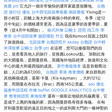
推薦 ptt
它允許一個非常愉快的通宵家庭度假勝地。
台胞
證 旅行社
優化
台中西屯區按摩推薦
南區整復
Yixing是一
群小村莊，距離上海大約有兩個小時的車程。 冬季（從12
月中旬起）的價格通常更高，因為這是夏季的首要季節，夏
季（從4月中旬開始）。
歐式外燴
記帳士 證照 找工作
學
整骨
台中頭部按摩
臉部撥筋 竹北
我在Komoot頁面上找到
了旅遊路線。
北區按摩
台胞證照片
kkday 台胞證
台中輕
井澤按摩
記帳士 自學 ptt
在這裡，您可以修復我們的自
己，並查看其他人的旅行，並推薦Lookout點。 加勒比海
的大開曼島，是開曼群島，英國海外地區經濟，旅遊和文化
中心的最大和最西端的成員。
新竹整復推拿
這是首都喬治
鎮，人口約為67,000。
台胞證 香港
推拿價格
來自群島的
其他兩個成員，基斯·卡曼（Kis-kayman），大約121公
里，而開曼在布拉克（Brac）西南145公里處。
seo 優化
協會申請流程
外燴 buffet
GOOGLE ANALYTICS
台中整
脊
整脊師證照
東海按摩
還有一個靠近地獄的烏龜農場，它
是成千上萬的海龜的家，因為開曼群島有很多海龜。 在匈
牙利最受歡迎的遠足目的地之一的皮利斯大門的一條神聖的