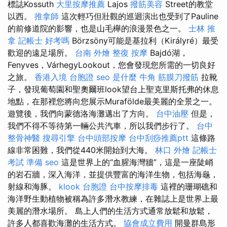
標誌Kossuth
大里按摩推薦
Lajos
撥筋美容
Street的教堂
以西。
推拿師
這次輕巧但壯觀的巡迴演出也受到了Pauline
的前修道院的影響，也是山毛櫸的浪漫景色之一。
士林 推
拿
記帳士 好考嗎
Börzsöny可能是基拉利（Királyré）最受
歡迎的遠足場所。
台南 外燴
整復
按摩
Bajdó湖，
Fenyves，VárhegyLookout，您會發現您所需的一切良好
之旅。
香港入境 台胞證
seo 是什麼
牛角 筋膜刀撥筋
拉靴
子，發現葡萄園和聖奧爾班look望台上聖克里斯托弗的休息
地點，在那裡您將向您展示Murafölde最美麗的全景之一。
遊覽後，我們向蒙德洛海灘邁出了方向。
台中油壓
但是，
我們不得不等待第一輛公共汽車，所以我們步行了。
台中
整骨神醫
搜尋引擎
台中頭部按摩
台中刮痧推薦ptt
這條路
線非常困難，我們從440米開始到大海。
林口 外燴
記帳士
考試 準備
seo
這是世界上的“血腥海灣牆”，這是一座陡峭
的岩石牆，深入海洋，並提供豐富的海洋生物，包括海龜，
射線和海豚。
klook 台胞證
台中按摩排毒
這裡的珊瑚礁和
海洋野生動植物被稱為許多潛水教練，在雜誌上是世界上最
美麗的潛水場所。 島上人們的生活方式通常放鬆和放鬆，
許多人都喜歡海灘的生活方式。
協會成立費用
開曼群島形