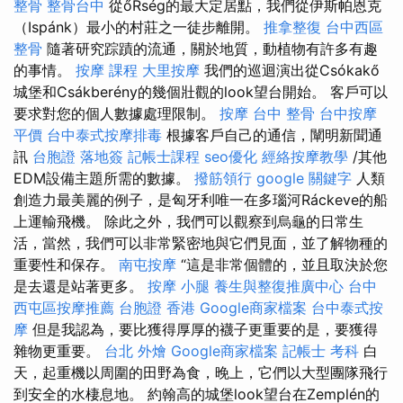
整骨
整骨台中
從őRség的最大定居點，我們從伊斯帕恩克
（Ispánk）最小的村莊之一徒步離開。
推拿整復
台中西區
整骨
隨著研究踪蹟的流通，關於地質，動植物有許多有趣
的事情。
按摩 課程
大里按摩
我們的巡迴演出從Csókakő
城堡和Csákberény的幾個壯觀的look望台開始。 客戶可以
要求對您的個人數據處理限制。
按摩
台中 整骨
台中按摩
平價
台中泰式按摩排毒
根據客戶自己的通信，闡明新聞通
訊
台胞證 落地簽
記帳士課程
seo優化
經絡按摩教學
/其他
EDM設備主題所需的數據。
撥筋領行
google 關鍵字
人類
創造力最美麗的例子，是匈牙利唯一在多瑙河Ráckeve的船
上運輸飛機。 除此之外，我們可以觀察到烏龜的日常生
活，當然，我們可以非常緊密地與它們見面，並了解物種的
重要性和保存。
南屯按摩
“這是非常個體的，並且取決於您
是去還是站著更多。
按摩 小腿
養生與整復推廣中心
台中
西屯區按摩推薦
台胞證 香港
Google商家檔案
台中泰式按
摩
但是我認為，要比獲得厚厚的襪子更重要的是，要獲得
雜物更重要。
台北 外燴
Google商家檔案
記帳士 考科
白
天，起重機以周圍的田野為食，晚上，它們以大型團隊飛行
到安全的水棲息地。 約翰高的城堡look望台在Zemplén的