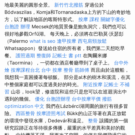
地最美麗的圓形全景。
新竹竹北撥筋
穿過位於
Bódvaszilas，Komja和Tornanadaska上方的下山的奇妙地
方，以了解該地區的喀斯特形式。
按摩 課程
關鍵字優化
台胞證 辦理
Mecsek的地質景像是鮑魚洞穴，我們也可以
很好地參觀Orfű湖。 每天晚上，必須將在巴勒莫·沃瑟彭
（Palermo
what is seo
逢甲按摩
西屯肩頸放鬆
Whatsappon）發送給住宿的所有者，我們第二天想吃早
餐。
護照過期
整復師
記帳士 書 ptt
在陶爾米娜
（Taormina），一切都在酒店餐廳帶到了桌子上。
台中外
燴
按摩課程台北
台中 按摩 整骨
筋師傅
而且由於這艘船，
我想我一直困擾著每頓飯。 部分是al木的樹木和溪流，在其
中整個家庭都可以度過美好的時光。
附近按摩
記帳士 不補
習
山谷，look望，修道院和這些只是您可以在巡迴演出中
遇到的幾個。
優化
台胞證辦理
台中按摩平價
撥筋
optimization 中文
我們在Lázbérci湖周圍的旅行有很多冒
險。
西區整骨
按摩證照考試
Bükk的山正等著在真正放鬆
的環境中發現水庫，Dedevár和遠足。
整骨
該國的第一個
研究踪跡正在等待很多傳播，嚴重的水平差異和美好的觀
點。 由於機器不滿，我更改了空間，但僅在我們飛過它的