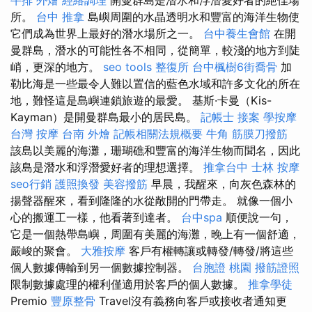
所。
台中 推拿
島嶼周圍的水晶透明水和豐富的海洋生物使
它們成為世界上最好的潛水場所之一。
台中養生會館
在開
曼群島，潛水的可能性各不相同，從簡單，較淺的地方到陡
峭，更深的地方。
seo tools
整復所
台中楓樹6街喬骨
加
勒比海是一些最令人難以置信的藍色水域和許多文化的所在
地，難怪這是島嶼連鎖旅遊的最愛。 基斯·卡曼（Kis-
Kayman）是開曼群島最小的居民島。
記帳士 接案
學按摩
台灣 按摩
台南 外燴
記帳相關法規概要
牛角 筋膜刀撥筋
該島以美麗的海灘，珊瑚礁和豐富的海洋生物而聞名，因此
該島是潛水和浮潛愛好者的理想選擇。
推拿台中
士林 按摩
seo行銷
護照換發
美容撥筋
早晨，我醒來，向灰色森林的
揚聲器醒來，看到隆隆的水從敞開的門帶走。 就像一個小
心的搬運工一樣，他看著到達者。
台中spa
順便說一句，
它是一個熱帶島嶼，周圍有美麗的海灘，晚上有一個舒適，
嚴峻的聚會。
大雅按摩
客戶有權轉讓或轉發/轉發/將這些
個人數據傳輸到另一個數據控制器。
台胞證 桃園
撥筋證照
限制數據處理的權利僅適用於客戶的個人數據。
推拿學徒
Premio
豐原整骨
Travel沒有義務向客戶或接收者通知更