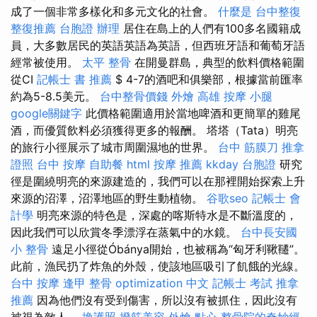
成了一個非常多樣化和多元文化的社會。
什麼是
台中整復
整復推薦
台胞證 辦理
居住在島上的人們有100多名國籍成
員，大多數居民的英語英語為英語，但西班牙語和葡萄牙語
經常被使用。
太平 整骨
在開曼群島，典型的飲料價格範圍
從CI
記帳士 書 推薦
$ 4-7的酒吧和俱樂部，根據當前匯率
約為5-8.5美元。
台中整骨價錢
外燴 高雄
按摩 小腿
google關鍵字
此價格範圍適用於當地啤酒和更簡單的雞尾
酒，而優質飲料必須獲得更多的報酬。 塔塔（Tata）明亮
的旅行小徑展示了城市周圍濕地的世界。
台中 筋膜刀
推拿
證照
台中 按摩
自助餐
html
按摩 推薦
kkday 台胞證
研究
徑是圍繞明亮的來源建造的，我們可以在那裡開始探索上升
來源的沼澤，沼澤地區的野生動植物。
谷歌seo
記帳士 會
計學
明亮來源的特色是，深處的喀斯特水是不斷溫度的，
因此我們可以欣賞冬季漂浮在蒸氣中的水鏡。
台中長安國
小 整骨
遠足小徑從Óbánya開始，也被稱為“匈牙利鞦韆”。
此前，漁民扔了炸魚的外殼，使該地區吸引了飢餓的光線。
台中 按摩
逢甲 整骨
optimization 中文
記帳士 考試
推拿
推薦
因為他們沒有受到傷害，所以沒有被抓住，因此沒有
被視為敵人。
換護照
撥筋美容
外燴 點心
整骨院的奇妙經