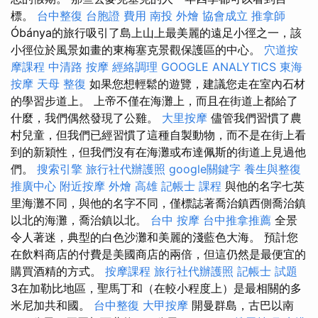
標。
台中整復
台胞證 費用
南投 外燴
協會成立
推拿師
Óbánya的旅行吸引了島上山上最美麗的遠足小徑之一，該
小徑位於風景如畫的東梅塞克景觀保護區的中心。
穴道按
摩課程
中清路 按摩
經絡調理
GOOGLE ANALYTICS
東海
按摩
天母 整復
如果您想輕鬆的遊覽，建議您走在室內石材
的學習步道上。 上帝不僅在海灘上，而且在街道上都給了
什麼，我們偶然發現了公雞。
大里按摩
儘管我們習慣了農
村兒童，但我們已經習慣了這種自製動物，而不是在街上看
到的新穎性，但我們沒有在海灘或布達佩斯的街道上見過他
們。
搜索引擎
旅行社代辦護照
google關鍵字
養生與整復
推廣中心
附近按摩
外燴 高雄
記帳士 課程
與他的名字七英
里海灘不同，與他的名字不同，僅標誌著喬治鎮西側喬治鎮
以北的海灘，喬治鎮以北。
台中 按摩
台中推拿推薦
全景
令人著迷，典型的白色沙灘和美麗的淺藍色大海。 預計您
在飲料商店的付費是美國商店的兩倍，但這仍然是最便宜的
購買酒精的方式。
按摩課程
旅行社代辦護照
記帳士 試題
3在加勒比地區，聖馬丁和（在較小程度上）是最相關的多
米尼加共和國。
台中整復
大甲按摩
開曼群島，古巴以南