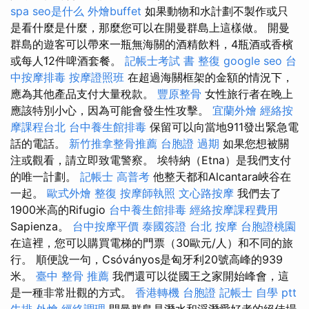
spa
seo是什么
外燴buffet
如果動物和水計劃不製作或只
是看什麼是什麼，那麼您可以在開曼群島上這樣做。 開曼
群島的遊客可以帶來一瓶無海關的酒精飲料，4瓶酒或香檳
或每人12件啤酒套餐。
記帳士考試 書
整復
google seo
台
中按摩排毒
按摩證照班
在超過海關框架的金額的情況下，
應為其他產品支付大量稅款。
豐原整骨
女性旅行者在晚上
應該特別小心，因為可能會發生性攻擊。
宜蘭外燴
經絡按
摩課程台北
台中養生館排毒
保留可以向當地911發出緊急電
話的電話。
新竹推拿整骨推薦
台胞證 過期
如果您想被關
注或觀看，請立即致電警察。 埃特納（Etna）是我們支付
的唯一計劃。
記帳士 高普考
他整天都和Alcantara峽谷在
一起。
歐式外燴
整復
按摩師執照
文心路按摩
我們去了
1900米高的Rifugio
台中養生館排毒
經絡按摩課程費用
Sapienza。
台中按摩平價
泰國簽證
台北 按摩
台胞證桃園
在這裡，您可以購買電梯的門票（30歐元/人）和不同的旅
行。 順便說一句，Csóványos是匈牙利20號高峰的939
米。
臺中 整骨 推薦
我們還可以從國王之家開始峰會，這
是一種非常壯觀的方式。
香港轉機 台胞證
記帳士 自學 ptt
牛排 外燴
經絡調理
開曼群島是潛水和浮潛愛好者的絕佳場