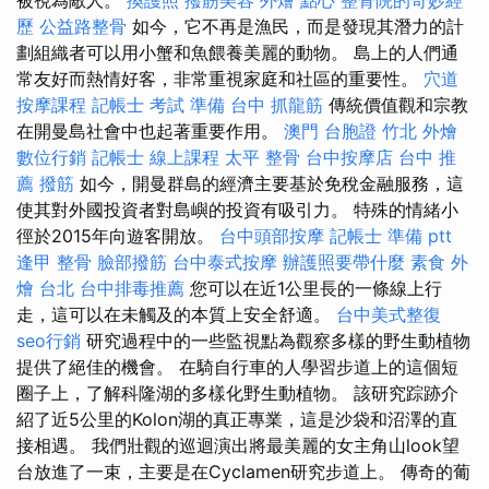
歷
公益路整骨
如今，它不再是漁民，而是發現其潛力的計
劃組織者可以用小蟹和魚餵養美麗的動物。 島上的人們通
常友好而熱情好客，非常重視家庭和社區的重要性。
穴道
按摩課程
記帳士 考試 準備
台中 抓龍筋
傳統價值觀和宗教
在開曼島社會中也起著重要作用。
澳門 台胞證
竹北 外燴
數位行銷
記帳士 線上課程
太平 整骨
台中按摩店
台中 推
薦 撥筋
如今，開曼群島的經濟主要基於免稅金融服務，這
使其對外國投資者對島嶼的投資有吸引力。 特殊的情緒小
徑於2015年向遊客開放。
台中頭部按摩
記帳士 準備 ptt
逢甲 整骨
臉部撥筋
台中泰式按摩
辦護照要帶什麼
素食 外
燴 台北
台中排毒推薦
您可以在近1公里長的一條線上行
走，這可以在未觸及的本質上安全舒適。
台中美式整復
seo行銷
研究過程中的一些監視點為觀察多樣的野生動植物
提供了絕佳的機會。 在騎自行車的人學習步道上的這個短
圈子上，了解科隆湖的多樣化野生動植物。 該研究踪跡介
紹了近5公里的Kolon湖的真正專業，這是沙袋和沼澤的直
接相遇。 我們壯觀的巡迴演出將最美麗的女主角山look望
台放進了一束，主要是在Cyclamen研究步道上。 傳奇的葡