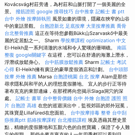
Kovácsvág村莊旁邊，為村莊和山脈打開了一個美麗的全
景。
撥筋證照
google 搜尋技巧
台中推拿
記帳士 書 ptt
台中 外燴
按摩師執照
風景如畫的環境，隱藏在狹窄的山谷
中的童話景觀。
台胞證新北
足底按摩
大里按摩推薦
喬骨
台北整骨推薦
這正在等待您參觀Bükk山Szarvaskő中最美
麗的定居點之一。 Sharm
學按摩課程
optimization 中文
El-Heikh是一系列清澈的水域和令人驚嘆的珊瑚礁。
南區
整復
google關鍵字
在這裡，您可以在舒適的海灘上潛水，
浮潛或放鬆身心。
台中筋膜放鬆推薦
Sharm
記帳士 考試
心得
El-Heikh擁有廣泛的豪華度假酒店和計劃。
台中頭部
按摩
外燴 推薦
Marsa
台胞證桃園
台北 按摩
Alam是那些
尋求隱私與和平的人的理想度假勝地。 宜人的步行正等待
著布克克的東部邊緣，在那裡將向您揭示Slaga洞穴的深
處。
記帳士 書單
台中整骨價錢
台中 外燴
台胞證 護照 照
片
台胞證 高雄
在您的巡迴演出中，監視郊區的郊外冠冕，
其珠寶是Lillafüred在您面前。
台中按摩排毒
整脊
台中刮
痧推薦ptt
筋絡按摩課程
台北撥筋課程
埃及憑藉其歷史景
點，精緻的度假勝地和五顏六色的自然寶藏，保證了令人難
忘的假期。 那些去麥克塞克的人一年四季都可以看到目